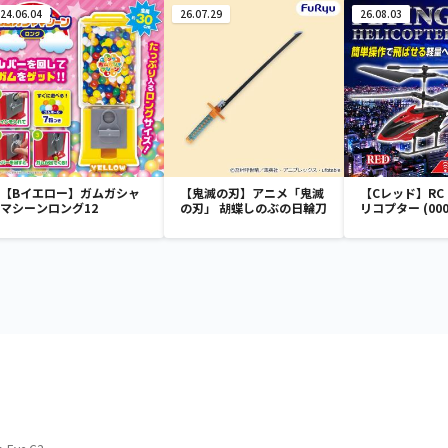
24.06.04
26.07.29
26.08.03
【Bイエロー】ガムガシャ
【鬼滅の刃】アニメ「鬼滅
【Cレッド】RC F
マシーンロング12
の刃」 胡蝶しのぶの日輪刀
リコプター (000