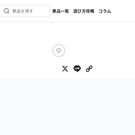
景品一覧
遊び方攻略
コラム
景品を探す
新着景品
インタビュー
カテゴリ一覧
ニュース
作品名一覧
店舗
メーカー一覧
開発
い
い
攻略
X
Line
Copy Lin
ね
プライズ
イベント
キャラ特集