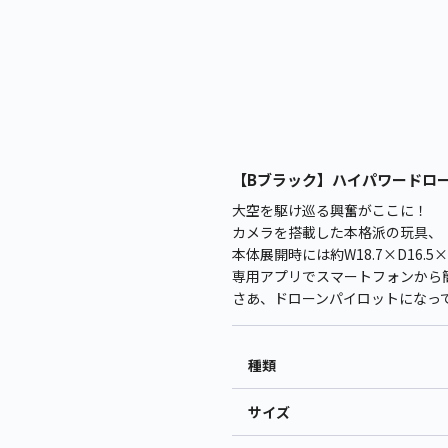
【Bブラック】ハイパワードローン Tw
大空を駆け巡る興奮がここに！
カメラを搭載した本格派の玩具、「ハ
本体展開時には約W18.7×D16.
専用アプリでスマートフォンから
さあ、ドローンパイロットになっ
種類
サイズ