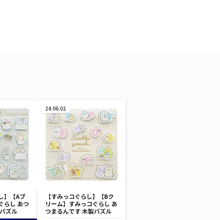
24.06.02
し】【Aブ
【すみっコぐらし】【Bク
ぐらし あつ
リーム】すみっコぐらし あ
製パズル
つまるんです 木製パズル