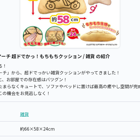
ーチ 超ドでかっ！もちもちクッション / 雑貨 の紹介
る！
ーチ」から、超ドでっかい雑貨クッションがやってきました！
mと、お部屋での存在感はバツグン！
たまらなくキュートで、ソファやベッドに置けば最高の癒やし空間が完
この機会をお見逃しなく！
雑貨
約66×58×24cm