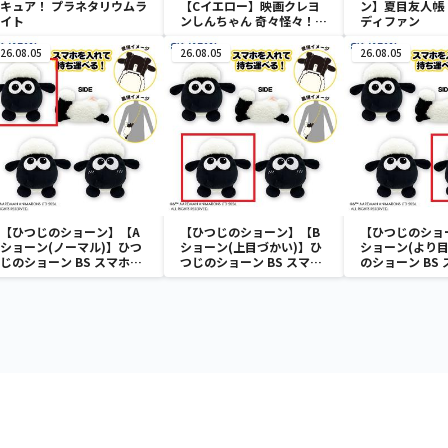
キュア！ プラネタリウムラ
【Cイエロー】映画クレヨ
ン】夏目友人帳 
イト
ンしんちゃん 奇々怪々！オ
ディファン
ラの妖怪バケ～ション フル
カラータンブラー
26.08.05
26.08.05
26.08.05
【ひつじのショーン】【A
【ひつじのショーン】【B
【ひつじのショ
ショーン(ノーマル)】ひつ
ショーン(上目づかい)】ひ
ショーン(より目
じのショーン BS スマホシ
つじのショーン BS スマホ
のショーン BS
ョーンルダー
ショーンルダー
ーンルダー