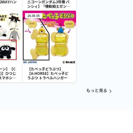
2WAYハン
ニコーンガンダム2号機 バ
ンシィ】『機動戦士ガンダ
ムUC』 胸像センサーライ
ト-ユニコーンガンダム2号
26.08.05
機 バンシィ（デストロイモ
ード）-
ーン】【C
【たべっ子どうぶつ】
)】ひつじ
【A:HORSE】たべっ子ど
 スマホショ
うぶつ トラベルハンガー
もっと見る