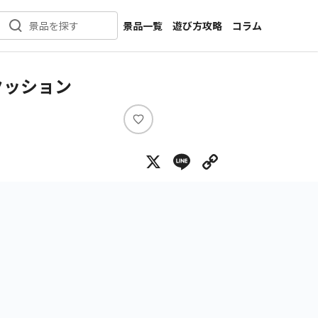
景品一覧
遊び方攻略
コラム
景品を探す
新着景品
インタビュー
カテゴリ一覧
ニュース
クッション
作品名一覧
店舗
メーカー一覧
開発
い
い
攻略
X
Line
Copy Lin
ね
プライズ
イベント
キャラ特集