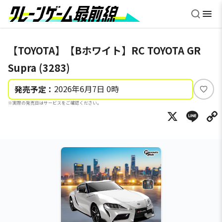
【TOYOTA】【Bホワイト】RC TOYOTA GR
Supra (3283)
2026年6月7日 0時
発売予定：
い
※実際の発売日はサービスをご確認ください。
い
X
Li
ね