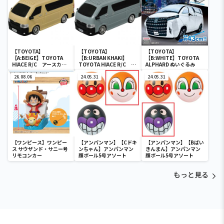
【TOYOTA】
【TOYOTA】
【TOYOTA】
【A:BEIGE】TOYOTA
【B:URBAN KHAKI】
【B:WHITE】TOYOTA
HIACE R/C アースカラ
TOYOTA HIACE R/C ア
ALPHARD ぬいぐるみ
ーパッケージ
ースカラーパッケージ
26.08.06
24.05.31
24.05.31
【ワンピース】ワンピー
【アンパンマン】【Cドキ
【アンパンマン】【Bばい
ス サウザンド・サニー号
ンちゃん】アンパンマン
きんまん】アンパンマン
リモコンカー
顔ボール5号アソート
顔ボール5号アソート
もっと見る