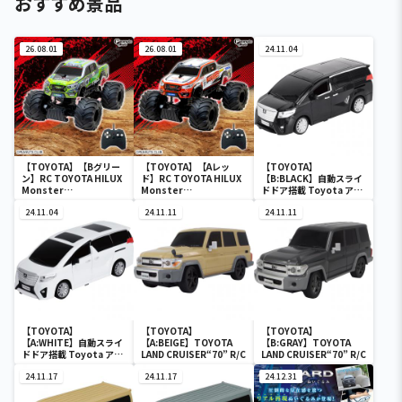
おすすめ景品
26.08.01
26.08.01
24.11.04
【TOYOTA】【Bグリー
【TOYOTA】【Aレッ
【TOYOTA】
ン】RC TOYOTA HILUX
ド】RC TOYOTA HILUX
【B:BLACK】自動スライ
Monster
Monster
ドドア搭載 Toyota アル
Wheel（10022）
Wheel（10022）
ファード R/C
24.11.04
24.11.11
24.11.11
【TOYOTA】
【TOYOTA】
【TOYOTA】
【A:WHITE】自動スライ
【A:BEIGE】TOYOTA
【B:GRAY】TOYOTA
ドドア搭載 Toyota アル
LAND CRUISER“70” R/C
LAND CRUISER“70” R/C
ファード R/C
24.11.17
24.11.17
24.12.31