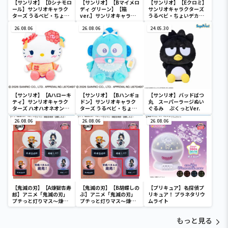
【サンリオ】【Dシナモロ
【サンリオ】【Bマイメロ
【サンリオ】【Eクロミ】
ール】サンリオキャラク
ディ グリーン】【箱
サンリオキャラクターズ
ターズ うるベビ・ちょい
ver.】サンリオキャラク
うるベビ・ちょいデカド
デカドール
ターズ おおきな
ール
26.08.06
SOFVIMATES～マイメロ
26.08.06
24.05.30
ディ マーメイドver. ～
【サンリオ】【Aハローキ
【サンリオ】【Bハンギョ
【サンリオ】バッドばつ
ティ】サンリオキャラク
ドン】サンリオキャラク
丸 スーパーラージぬい
ターズ ハオハオネオンタ
ターズ うるベビ・ちょい
ぐるみ ぷくっとVer.
ウンドールBIGタイプ1
デカドール
26.08.06
26.08.06
26.08.06
【鬼滅の刃】【A煉獄杏寿
【鬼滅の刃】【B胡蝶しの
【プリキュア】名探偵プ
郎】アニメ「鬼滅の刃」
ぶ】アニメ「鬼滅の刃」
リキュア！ プラネタリウ
プチっと灯りマス～煉獄
プチっと灯りマス～煉獄
ムライト
杏寿郎・胡蝶しのぶ～
杏寿郎・胡蝶しのぶ～
もっと見る