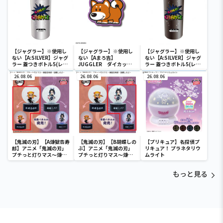
【ジャグラー】※使用し
【ジャグラー】※使用し
【ジャグラー】※使用し
ない【A:SILVER】ジャグ
ない【Aまろ吉】
ない【A:SILVER】ジャグ
ラー 蓋つきボトル5(レイ
JUGGLER ダイカット
ラー 蓋つきボトル5(レイ
ンボー)
マットvol.4
ンボー)
26.08.06
26.08.06
26.08.06
【鬼滅の刃】【A煉獄杏寿
【鬼滅の刃】【B胡蝶しの
【プリキュア】名探偵プ
郎】アニメ「鬼滅の刃」
ぶ】アニメ「鬼滅の刃」
リキュア！ プラネタリウ
プチっと灯りマス～煉獄
プチっと灯りマス～煉獄
ムライト
杏寿郎・胡蝶しのぶ～
杏寿郎・胡蝶しのぶ～
もっと見る