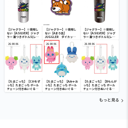
【ジャグラー】※使用し
【ジャグラー】※使用し
【ジャグラー】※使用し
ない【A:SILVER】ジャグ
ない【Aまろ吉】
ない【A:SILVER】ジャグ
ラー 蓋つきボトル5(レイ
JUGGLER ダイカット
ラー 蓋つきボトル5(レイ
ンボー)
マットvol.4
ンボー)
26.08.06
26.08.06
26.08.06
【たまごっち】【Cかわず
【たまごっち】【Aみゃお
【たまごっち】【Bもんが
っち】たまごっち ボール
っち】たまごっち ボール
っち】たまごっち ボール
チェーン付きぬいぐるみ
チェーン付きぬいぐるみ
チェーン付きぬいぐるみ
～Tamagotchi
～Tamagotchi
～Tamagotchi
Paradise～vol.3
Paradise～vol.2-R
Paradise～vol.3
もっと見る