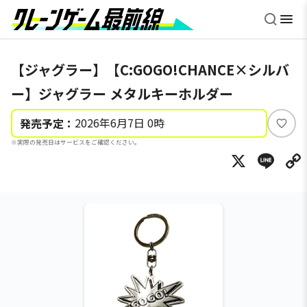
【ジャグラー】【C:GOGO!CHANCE×シルバ
ー】ジャグラー メタルキーホルダー
2026年6月7日 0時
発売予定：
い
※実際の発売日はサービスをご確認ください。
い
X
Li
ね