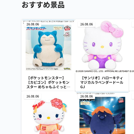
おすすめ景品
26.08.06
26.08.06
【ポケットモンスター】
【サンリオ】ハローキティ
【カビゴン】ポケットモン
マジカルラベンダードール
スター めちゃもふぐっと
GJ
ほっこりいやされぬいぐる
み～カビゴン～
26.08.06
26.08.06