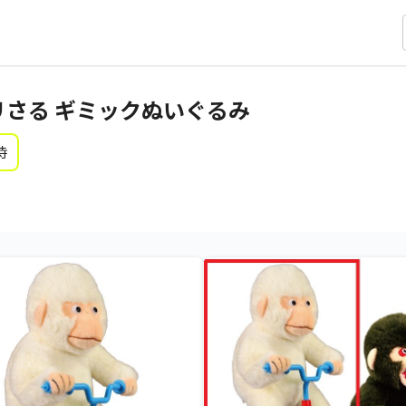
リさる ギミックぬいぐるみ
時