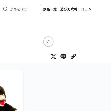
景品一覧
遊び方攻略
コラム
景品を探す
新着景品
インタビュー
カテゴリ一覧
ニュース
作品名一覧
店舗
メーカー一覧
開発
い
い
攻略
X
Line
Copy Lin
ね
プライズ
イベント
キャラ特集