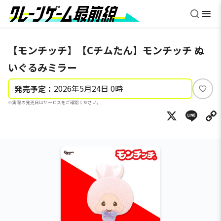
【モンチッチ】【Cチムたん】モンチッチ ぬ
いぐるみミラー
2026年5月24日 0時
発売予定：
い
※実際の発売日はサービスをご確認ください。
い
X
Li
ね