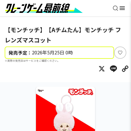
【モンチッチ】【Aチムたん】モンチッチ フ
レンズマスコット
2026年5月25日 0時
発売予定：
い
※実際の発売日はサービスをご確認ください。
い
X
Li
ね