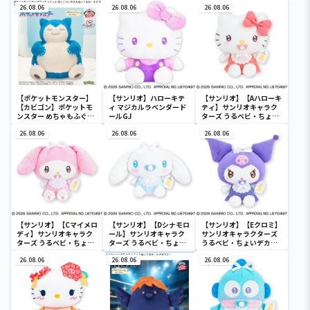
26.08.06
26.08.06
26.08.06
【ポケットモンスター】
【サンリオ】ハローキテ
【サンリオ】【Aハローキ
【カビゴン】ポケットモ
ィ マジカルラベンダード
ティ】サンリオキャラク
ンスター めちゃもふぐっ
ールGJ
ターズ うるベビ・ちょい
と ほっこりいやされぬい
デカドール
ぐるみ～カビゴン～
26.08.06
26.08.06
26.08.06
【サンリオ】【Cマイメロ
【サンリオ】【Dシナモロ
【サンリオ】【Eクロミ】
ディ】サンリオキャラク
ール】サンリオキャラク
サンリオキャラクターズ
ターズ うるベビ・ちょい
ターズ うるベビ・ちょい
うるベビ・ちょいデカド
デカドール
デカドール
ール
26.08.06
26.08.06
26.08.06