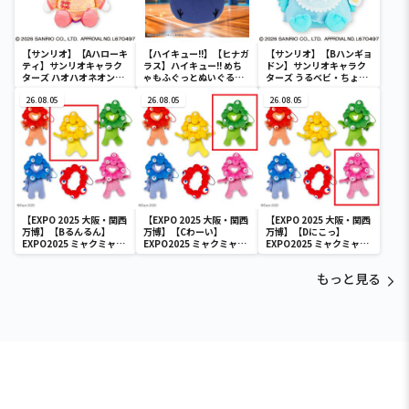
【サンリオ】【Aハローキ
【ハイキュー!!】【ヒナガ
【サンリオ】【Bハンギョ
ティ】サンリオキャラク
ラス】ハイキュー!! めち
ドン】サンリオキャラク
ターズ ハオハオネオンタ
ゃもふぐっとぬいぐるみ
ターズ うるベビ・ちょい
ウンドールBIGタイプ1
～ヒナガラス～
デカドール
26.08.05
26.08.05
26.08.05
【EXPO 2025 大阪・関西
【EXPO 2025 大阪・関西
【EXPO 2025 大阪・関西
万博】【Bるんるん】
万博】【Cわーい】
万博】【Dにこっ】
EXPO2025 ミャクミャク
EXPO2025 ミャクミャク
EXPO2025 ミャクミャク
カラフルゴム紐付きぬい
カラフルゴム紐付きぬい
カラフルゴム紐付きぬい
ぐるみ
ぐるみ
ぐるみ
もっと見る