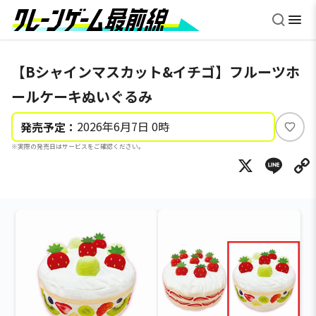
【Bシャインマスカット&イチゴ】フルーツホ
ールケーキぬいぐるみ
2026年6月7日 0時
発売予定：
い
※実際の発売日はサービスをご確認ください。
い
X
Li
ね