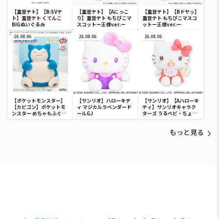
【重音テト】【B:SVテ
【重音テト】【Aにっこ
【重音テト】【Bドヤッ】
ト】重音テト くてんこ
り】重音テト もちぴこマ
重音テト もちぴこマスコ
BIGぬいぐるみ
スコットー王様ver.ー
ットー王様ver.ー
26.08.06
26.08.06
26.08.06
【ポケットモンスター】
【サンリオ】ハローキテ
【サンリオ】【Aハローキ
【カビゴン】ポケットモ
ィ マジカルラベンダード
ティ】サンリオキャラク
ンスター めちゃもふぐっ
ールGJ
ターズ うるベビ・ちょい
と ほっこりいやされぬい
デカドール
ぐるみ～カビゴン～
もっと見る