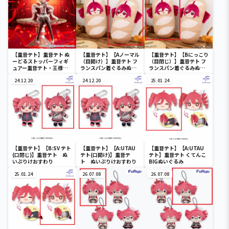
【重音テト】重音テト ぬ
【重音テト】【Aノーマル
【重音テト】【Bにっこり
ーどるストッパーフィギ
（目開け）】重音テト フ
（目閉じ）】重音テト フ
ュアー重音テト・王様
ランスパン着ぐるみぬい
ランスパン着ぐるみぬい
ver.ー
ぐるみ
ぐるみ
24.12.20
24.12.20
25.01.24
【重音テト】【B:SV テト
【重音テト】【A:UTAU
【重音テト】【A:UTAU
(口閉じ)】重音テト ぬ
テト(口開け)】重音テ
テト】重音テト くてんこ
いぷりけおすわり
ト ぬいぷりけおすわり
BIGぬいぐるみ
25.01.24
26.07.08
26.07.08