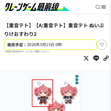
【重音テト】【A:重音テト】重音テト ぬいぷ
りけおすわり2
2026年5月15日 0時
発売予定：
い
※実際の発売日はサービスをご確認ください。
い
X
Li
ね