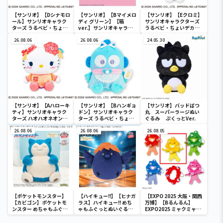
【サンリオ】【Dシナモロ
【サンリオ】【Bマイメロ
【サンリオ】【Eクロミ】
ール】サンリオキャラク
ディ グリーン】【箱
サンリオキャラクターズ
ターズ うるベビ・ちょい
ver.】サンリオキャラク
うるベビ・ちょいデカド
デカドール
ターズ おおきな
ール
26.08.06
SOFVIMATES～マイメロ
26.08.06
24.05.30
ディ マーメイドver. ～
【サンリオ】【Aハローキ
【サンリオ】【Bハンギョ
【サンリオ】バッドばつ
ティ】サンリオキャラク
ドン】サンリオキャラク
丸 スーパーラージぬい
ターズ ハオハオネオンタ
ターズ うるベビ・ちょい
ぐるみ ぷくっとVer.
ウンドールBIGタイプ1
デカドール
26.08.06
26.08.06
26.08.05
【ポケットモンスター】
【ハイキュー!!】【ヒナガ
【EXPO 2025 大阪・関西
【カビゴン】ポケットモ
ラス】ハイキュー!! めち
万博】【Bるんるん】
ンスター めちゃもふぐっ
ゃもふぐっとぬいぐるみ
EXPO2025 ミャクミャク
と ほっこりいやされぬい
～ヒナガラス～
カラフルゴム紐付きぬい
ぐるみ～カビゴン～
ぐるみ