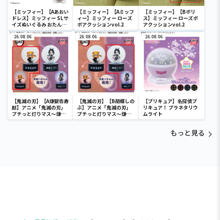
【ミッフィー】【Aあおい
【ミッフィー】【Aミッフ
【ミッフィー】【Bボリ
ドレス】ミッフィー SLサ
ィー】ミッフィー ローズ
ス】ミッフィー ローズボ
イズぬいぐるみ おたんじ
ボアクッションvol.2
アクッションvol.2
ょうび 2022
26.08.06
26.08.06
26.08.06
【鬼滅の刃】【A煉獄杏寿
【鬼滅の刃】【B胡蝶しの
【プリキュア】名探偵プ
郎】アニメ「鬼滅の刃」
ぶ】アニメ「鬼滅の刃」
リキュア！ プラネタリウ
プチっと灯りマス～煉獄
プチっと灯りマス～煉獄
ムライト
杏寿郎・胡蝶しのぶ～
杏寿郎・胡蝶しのぶ～
もっと見る