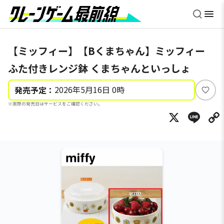
【ミッフィー】【Bくまちゃん】ミッフィー
ふた付きレンジ鉢 くまちゃんといっしょ
2026年5月16日 0時
発売予定：
い
※実際の発売日はサービスをご確認ください。
い
X
Li
ね