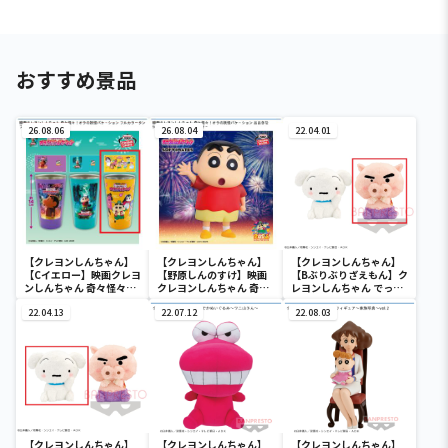
おすすめ景品
26.08.06
26.08.04
22.04.01
【クレヨンしんちゃん】
【クレヨンしんちゃん】
【クレヨンしんちゃん】
【Cイエロー】映画クレヨ
【野原しんのすけ】映画
【Bぶりぶりざえもん】ク
ンしんちゃん 奇々怪々！
クレヨンしんちゃん 奇々
レヨンしんちゃん でっか
オラの妖怪バケ～ション
怪々！オラの妖怪バケ～
いあまえんぼぬいぐるみ
フルカラータンブラー
22.04.13
ション おおきな
22.07.12
22.08.03
SOFVIMATES～野原しん
のすけ～
【クレヨンしんちゃん】
【クレヨンしんちゃん】
【クレヨンしんちゃん】