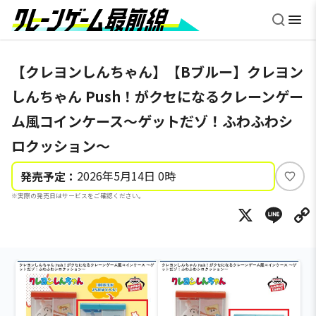
【クレヨンしんちゃん】【Bブルー】クレヨン
しんちゃん Push！がクセになるクレーンゲー
ム風コインケース〜ゲットだゾ！ふわふわシ
ロクッション〜
2026年5月14日 0時
発売予定：
い
※実際の発売日はサービスをご確認ください。
い
X
Li
ね