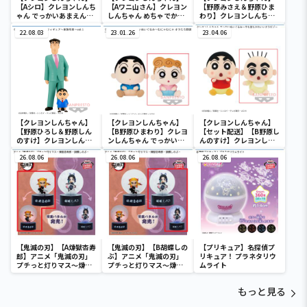
【Aシロ】クレヨンしんち
【Aワニ山さん】クレヨン
【野原みさえ＆野原ひま
ゃん でっかいあまえんぼ
しんちゃん めちゃでかぬ
わり】クレヨンしんちゃ
ぬいぐるみ
いぐるみ～ワニ山さん～
ん 野原家フィギュア～家
22.08.03
23.01.26
族写真～vol.2
23.04.06
【クレヨンしんちゃん】
【クレヨンしんちゃん】
【クレヨンしんちゃん】
【野原ひろし＆野原しん
【B野原ひまわり】クレヨ
【セット配送】【B野原し
のすけ】クレヨンしんち
ンしんちゃん でっかいぬ
んのすけ】クレヨンしん
ゃん 野原家フィギュア～
いぐるみ～むにゃむにゃ
ちゃん でっかいぬいぐる
家族写真～vol.1
26.08.06
オラたち野原一家だゾ～
26.08.06
み～今も昔もかわいいオ
26.08.06
ラだゾ～
【鬼滅の刃】【A煉獄杏寿
【鬼滅の刃】【B胡蝶しの
【プリキュア】名探偵プ
郎】アニメ「鬼滅の刃」
ぶ】アニメ「鬼滅の刃」
リキュア！ プラネタリウ
プチっと灯りマス～煉獄
プチっと灯りマス～煉獄
ムライト
杏寿郎・胡蝶しのぶ～
杏寿郎・胡蝶しのぶ～
もっと見る