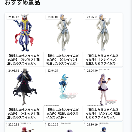
おすすめ景品
24.06.02
24.06.01
24.06.01
【転生したらスライムだ
【転生したらスライムだ
【転生したらスライムだ
った件】【ラプラス】転
った件】【クレイマン】
った件】【クレイマン】
生したらスライムだった
転生したらスライムだっ
転生したらスライムだっ
件 -Otherworlder-フィ
た件 -Otherworlder-フ
た件 -Otherworlder-フ
ギュア vol.18
24.06.02
ィギュア vol.17
22.04.15
ィギュア vol.17
22.06.30
【転生したらスライムだ
【転生したらスライムだ
【転生したらスライムだ
った件】【ベレッタ】転
った件】転生したらスラ
った件】【Aシオン】転生
生したらスライムだった
イムだった件 -
したらスライムだった件
件 -Otherworlder-フィ
Otherworlder Plus-リ
シオン メイドver.
ギュア vol.18
22.10.12
ムル＝テンペスト フィギ
22.10.19
22.10.19
ュアリムル＝テンペスト