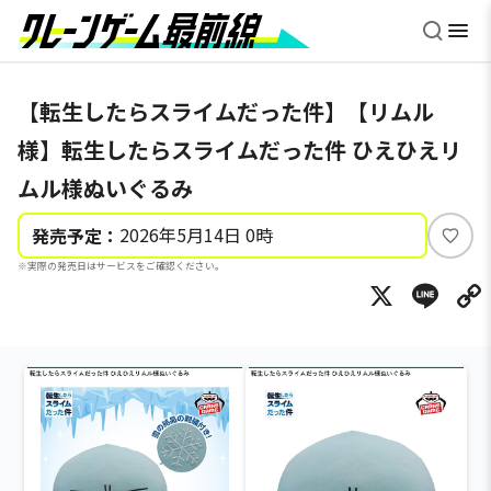
【転生したらスライムだった件】【リムル
様】転生したらスライムだった件 ひえひえリ
ムル様ぬいぐるみ
2026年5月14日 0時
発売予定：
い
※実際の発売日はサービスをご確認ください。
い
X
Li
ね