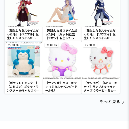
【転生したらスライムだ
【転生したらスライムだ
【転生したらスライムだ
った件】【ベニマル】転
った件】【セット配送】
った件】【ソウエイ】転
生したらスライムだった
【シオン】転生したらス
生したらスライムだった
件 紅の戦士ベニマル
ライムだった件 -Relax
件 蒼き隠密ソウエイ
26.08.06
time-シオン
26.08.06
26.08.06
【ポケットモンスター】
【サンリオ】ハローキテ
【サンリオ】【Aハローキ
【カビゴン】ポケットモ
ィ マジカルラベンダード
ティ】サンリオキャラク
ンスター めちゃもふぐっ
ールGJ
ターズ うるベビ・ちょい
と ほっこりいやされぬい
デカドール
ぐるみ～カビゴン～
もっと見る