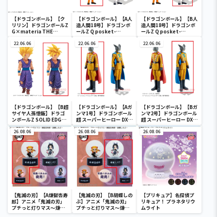
【ドラゴンボール】【ク
【ドラゴンボール】【A人
【ドラゴンボール】【B人
リリン】ドラゴンボールZ
造人間18号】ドラゴンボ
造人間18号】ドラゴンボ
G×materia THE
ールZ Q posket-
ールZ Q posket-
KRILLIN
ANDROID 18-Ⅱ
ANDROID 18-Ⅱ
22.06.06
22.06.06
22.06.06
【ドラゴンボール】【B超
【ドラゴンボール】【Aガ
【ドラゴンボール】【Bガ
サイヤ人孫悟飯】ドラゴ
ンマ1号】ドラゴンボール
ンマ2号】ドラゴンボール
ンボールZ SOLID EDGE
超 スーパーヒーロー DXF-
超 スーパーヒーロー DXF-
WORKS-THE出陣-5
ガンマ1号＆ガンマ2号-
ガンマ1号＆ガンマ2号-
26.08.06
26.08.06
26.08.06
【鬼滅の刃】【A煉獄杏寿
【鬼滅の刃】【B胡蝶しの
【プリキュア】名探偵プ
郎】アニメ「鬼滅の刃」
ぶ】アニメ「鬼滅の刃」
リキュア！ プラネタリウ
プチっと灯りマス～煉獄
プチっと灯りマス～煉獄
ムライト
杏寿郎・胡蝶しのぶ～
杏寿郎・胡蝶しのぶ～