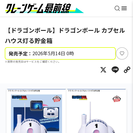
【ドラゴンボール】ドラゴンボール カプセル
ハウス灯る貯金箱
2026年5月14日 0時
発売予定：
い
※実際の発売日はサービスをご確認ください。
い
X
Li
ね