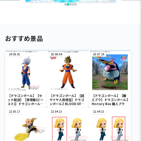
おすすめ景品
24.06.01
26.08.04
26.07.29
【ドラゴンボール】【セ
【ドラゴンボール】【超
【ドラゴンボール】【魔
ット配送】【孫悟飯(ビー
サイヤ人孫悟空】ドラゴ
人ブウ】ドラゴンボールZ
スト)】ドラゴンボール超
ンボールZ BLOOD OF
History Box 魔人ブウ
スーパーヒーロー DXF-孫
SAIYANS-超サイヤ人孫悟
悟飯(ビースト)-
22.03.17
空-Ⅱ
22.04.13
22.04.13