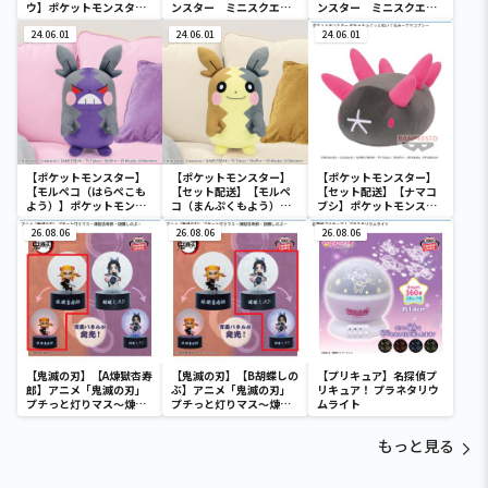
ウ】ポケットモンスタ
ンスター ミニスクエア
ンスター ミニスクエア
ー ミニスクエアポーチ
ポーチ
ポーチ
24.06.01
24.06.01
24.06.01
【ポケットモンスター】
【ポケットモンスター】
【ポケットモンスター】
【モルペコ（はらぺこも
【セット配送】【モルペ
【セット配送】【ナマコ
よう）】ポケットモンス
コ（まんぷくもよう）】
ブシ】ポケットモンスタ
ター めちゃもふぐっとぬ
ポケットモンスター めち
ー めちゃもふぐっとぬい
いぐるみ～モルペコ（は
26.08.06
ゃもふぐっとぬいぐるみ
26.08.06
ぐるみ～ナマコブシ～
26.08.06
らぺこもよう）～
～モルペコ（まんぷくも
よう）～
【鬼滅の刃】【A煉獄杏寿
【鬼滅の刃】【B胡蝶しの
【プリキュア】名探偵プ
郎】アニメ「鬼滅の刃」
ぶ】アニメ「鬼滅の刃」
リキュア！ プラネタリウ
プチっと灯りマス～煉獄
プチっと灯りマス～煉獄
ムライト
杏寿郎・胡蝶しのぶ～
杏寿郎・胡蝶しのぶ～
もっと見る