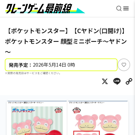
【ポケットモンスター】【Cヤドン(口開け)】
ポケットモンスター 顔型ミニポーチ～ヤドン
～
2026年5月14日 0時
発売予定：
い
※実際の発売日はサービスをご確認ください。
い
X
Li
ね