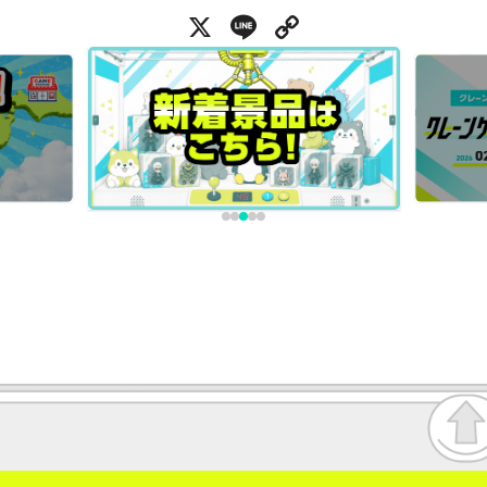
X
Line
Copy Link