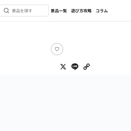
景品一覧
遊び方攻略
コラム
景品を探す
新着景品
インタビュー
カテゴリ一覧
ニュース
作品名一覧
店舗
メーカー一覧
開発
い
い
攻略
X
Line
Copy Lin
ね
プライズ
イベント
キャラ特集