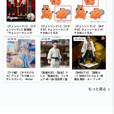
【チェンソーマン】【Cチ
【チェンソーマン】【Cポ
【チェンソーマン】【Aポ
ェンソーマン】劇場版
チタ】チェンソーマン ポ
チタ】チェンソーマン ポ
『チェンソーマン レゼ
チタぬいぐるみ
チタぬいぐるみ
篇』 Figuno-DENJI＆
REZE＆CHAINSAW MAN
26.08.06
26.08.06
26.08.06
＆BOMB-
【ウマ娘】【タマモクロ
【鬼滅の刃】【狛治】ア
【NARUTO】【雷影エ
ス】アニメ『ウマ娘 シン
ニメ「鬼滅の刃」 フィギ
ー】NARUTO-ナルト- 疾
デレラグレイ』 -Relax
ュア-絆ノ装-伍拾壱ノ型
風伝 雷影・エー フィギュ
time-タマモクロス
ア～五影集結…!!～
もっと見る