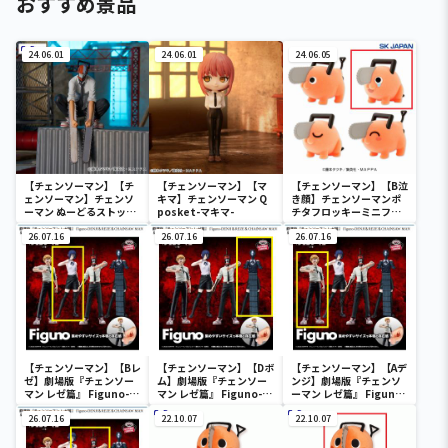
おすすめ景品
24.06.01
24.06.01
24.06.05
【チェンソーマン】【チ
【チェンソーマン】【マ
【チェンソーマン】【B泣
ェンソーマン】チェンソ
キマ】チェンソーマン Q
き顔】チェンソーマンポ
ーマン ぬーどるストッパ
posket-マキマ-
チタフロッキーミニフィ
ーフィギュアーチェンソ
ギュア
ーマンー
26.07.16
26.07.16
26.07.16
【チェンソーマン】【Bレ
【チェンソーマン】【Dボ
【チェンソーマン】【Aデ
ゼ】劇場版『チェンソー
ム】劇場版『チェンソー
ンジ】劇場版『チェンソ
マン レゼ篇』 Figuno-
マン レゼ篇』 Figuno-
ーマン レゼ篇』 Figuno-
DENJI＆REZE＆
DENJI＆REZE＆
DENJI＆REZE＆
CHAINSAW MAN＆
26.07.16
CHAINSAW MAN＆
22.10.07
CHAINSAW MAN＆
22.10.07
BOMB-
BOMB-
BOMB-