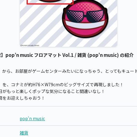
op’n music フロアマット Vol.1 / 雑貨 (pop'n music) の紹介
sic」から、お部屋がゲームセンターみたいになっちゃう、とってもキュートな
を、コナミが約H76×W79cmのビッグサイズで再現しました！
日がもっと楽しくポップな気分になること間違いなし！
君をお迎えしちゃおう！
pop'n music
雑貨