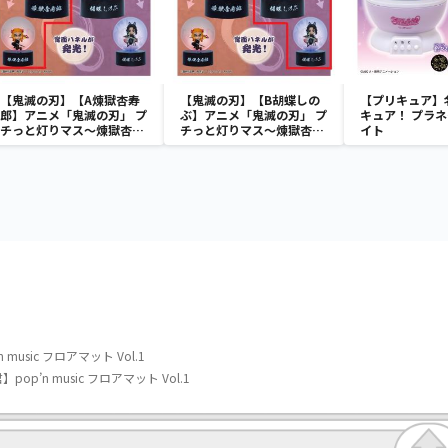
【鬼滅の刃】【A煉獄杏寿
【鬼滅の刃】【B胡蝶しの
【プリキュア】
郎】アニメ「鬼滅の刃」 プ
ぶ】アニメ「鬼滅の刃」 プ
キュア！ プラ
チっと灯りマス～煉獄杏寿
チっと灯りマス～煉獄杏寿
イト
郎・胡蝶しのぶ～
郎・胡蝶しのぶ～
 music フロアマット Vol.1
pop’n music フロアマット Vol.1