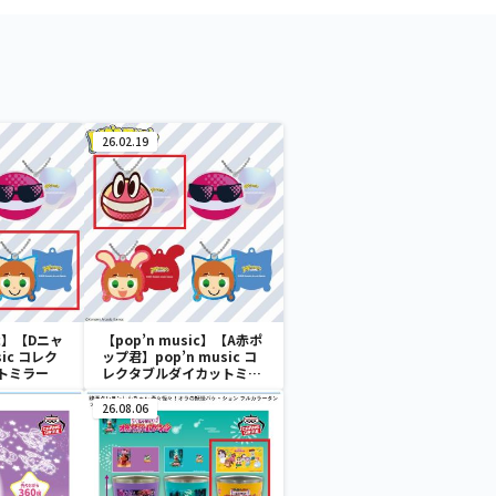
26.02.19
ic】【Dニャ
【pop’n music】【A赤ポ
sic コレク
ップ君】pop’n music コ
トミラー
レクタブルダイカットミラ
ー
26.08.06