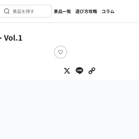
景品一覧
遊び方攻略
コラム
景品を探す
新着景品
インタビュー
カテゴリ一覧
ニュース
Vol.1
作品名一覧
店舗
メーカー一覧
開発
い
い
攻略
X
Line
Copy Lin
ね
プライズ
イベント
キャラ特集