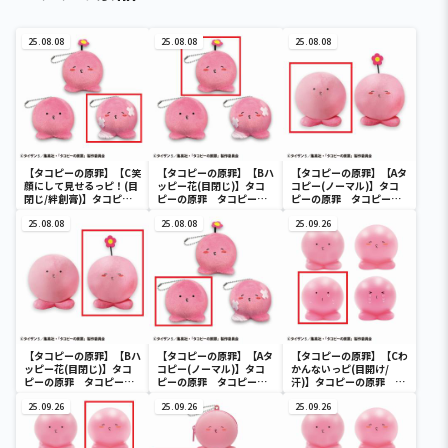
25.08.08
25.08.08
25.08.08
【タコピーの原罪】【C笑
【タコピーの原罪】【Bハ
【タコピーの原罪】【Aタ
顔にして見せるっピ！(目
ッピー花(目閉じ)】タコ
コピー(ノーマル)】タコ
閉じ/絆創膏)】タコピー
ピーの原罪 タコピーマ
ピーの原罪 タコピー
の原罪 タコピーマスコ
スコットぬいぐるみ
BIGぬいぐるみ
ットぬいぐるみ
25.08.08
25.08.08
25.09.26
【タコピーの原罪】【Bハ
【タコピーの原罪】【Aタ
【タコピーの原罪】【Cわ
ッピー花(目閉じ)】タコ
コピー(ノーマル)】タコ
かんないっピ(目開け/
ピーの原罪 タコピー
ピーの原罪 タコピーマ
汗)】タコピーの原罪 タ
BIGぬいぐるみ
スコットぬいぐるみ
コピーミニフィギュア
25.09.26
25.09.26
25.09.26