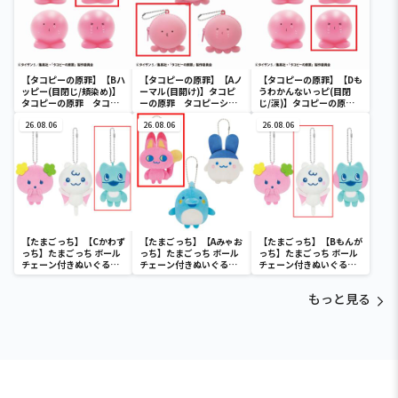
【タコピーの原罪】【Bハ
【タコピーの原罪】【Aノ
【タコピーの原罪】【Dも
ッピー(目閉じ/頬染め)】
ーマル(目開け)】タコピ
うわかんないっピ(目閉
タコピーの原罪 タコピ
ーの原罪 タコピーシリ
じ/涙)】タコピーの原
ーミニフィギュア
コンポーチ
罪 タコピーミニフィギ
26.08.06
26.08.06
ュア
26.08.06
【たまごっち】【Cかわず
【たまごっち】【Aみゃお
【たまごっち】【Bもんが
っち】たまごっち ボール
っち】たまごっち ボール
っち】たまごっち ボール
チェーン付きぬいぐるみ
チェーン付きぬいぐるみ
チェーン付きぬいぐるみ
～Tamagotchi
～Tamagotchi
～Tamagotchi
Paradise～vol.3
Paradise～vol.2-R
Paradise～vol.3
もっと見る