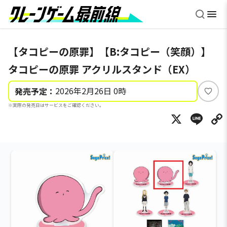
【タコピーの原罪】【B:タコピー（笑顔）】
タコピーの原罪 アクリルスタンド（EX）
2026年2月26日 0時
発売予定：
い
※実際の発売日はサービスをご確認ください。
い
X
Li
ね