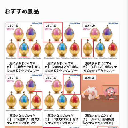
おすすめ景品
26.07.29
26.07.29
26.07.29
【魔法少女まどかマギ
【魔法少女まどかマギ
【魔法少女まどかマギ
カ】【D美樹さやか】魔法
カ】【A鹿目まどか】魔法
カ】【C巴マミ】魔法少女
少女まどか☆マギカ ソウ
少女まどか☆マギカ ソウ
まどか☆マギカ ソウルジ
ルジェムキャニスター
ルジェムキャニスター
ェムキャニスター2(R2)
2(R2)
26.07.29
2(R2)
26.07.29
23.05.25
【魔法少女まどかマギ
【魔法少女まどかマギ
【魔法少女まどかマギ
カ】【E佐倉杏子】魔法少
カ】【B暁美ほむら】魔法
カ】【Bべべ】劇場版 魔
女まどか☆マギカ ソウル
少女まどか☆マギカ ソウ
法少女まどか☆マギカ[新
ジェムキャニスター2(R2)
ルジェムキャニスター
編]叛逆の物語 Fluffy