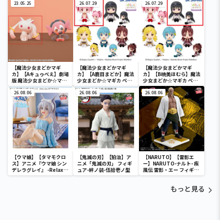
23.05.25
2(R2)
26.07.29
Puffy～キュゥべえ＆べべ
26.07.29
～
【魔法少女まどかマギ
【魔法少女まどかマギ
【魔法少女まどかマギ
カ】【Aキュゥべえ】劇場
カ】【A鹿目まどか】魔法
カ】【B暁美ほむら】魔法
版 魔法少女まどか☆マギ
少女まどか☆マギカ ぺた
少女まどか☆マギカ ぺた
カ[新編]叛逆の物語
っとおすわりフィギュア
っとおすわりフィギュア
Fluffy Puffy～キュゥべ
26.08.06
(R2)
26.08.06
(R2)
26.08.06
え＆べべ～
【ウマ娘】【タマモクロ
【鬼滅の刃】【狛治】ア
【NARUTO】【雷影エ
ス】アニメ『ウマ娘 シン
ニメ「鬼滅の刃」 フィギ
ー】NARUTO-ナルト- 疾
デレラグレイ』 -Relax
ュア-絆ノ装-伍拾壱ノ型
風伝 雷影・エー フィギュ
time-タマモクロス
ア～五影集結…!!～
もっと見る