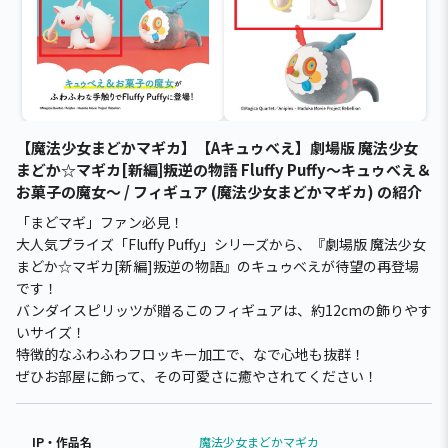
【魔法少女まどかマギカ】【Aキュゥべえ】劇場版 魔法少女
まどか☆マギカ[新編]叛逆の物語 Fluffy Puffy～キュゥべえ＆
お菓子の魔女～ / フィギュア (魔法少女まどかマギカ) の紹介
「まどマギ」ファン必見！
大人気プライズ「Fluffy Puffy」シリーズから、『劇場版 魔法少女
まどか☆マギカ[新編]叛逆の物語』のキュゥべえが待望の再登場
です！
バンダイスピリッツが贈るこのフィギュアは、約12cmの飾りやす
いサイズ！
特徴的なふわふわフロッキー加工で、なで心地も抜群！
ぜひお部屋に飾って、その可愛さに癒やされてください！
IP・作品名
魔法少女まどかマギカ