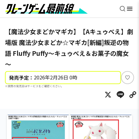
【魔法少女まどかマギカ】【Aキュゥべえ】劇
場版 魔法少女まどか☆マギカ[新編]叛逆の物
語 Fluffy Puffy～キュゥべえ＆お菓子の魔女
～
2026年2月26日 0時
発売予定：
い
※実際の発売日はサービスをご確認ください。
い
X
Li
ね