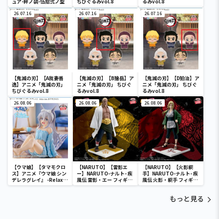
ュア-絆ノ装-伍拾弐ノ型
ちびぐるみvol.8
るみvol.8
26.07.16
26.07.16
26.07.16
【鬼滅の刃】【A我妻善
【鬼滅の刃】【B獪岳】ア
【鬼滅の刃】【D狛治】ア
逸】アニメ「鬼滅の刃」
ニメ「鬼滅の刃」 ちびぐ
ニメ「鬼滅の刃」 ちびぐ
ちびぐるみvol.8
るみvol.8
るみvol.8
26.08.06
26.08.06
26.08.06
【ウマ娘】【タマモクロ
【NARUTO】【雷影エ
【NARUTO】【火影綱
ス】アニメ『ウマ娘 シン
ー】NARUTO-ナルト- 疾
手】NARUTO-ナルト- 疾
デレラグレイ』 -Relax
風伝 雷影・エー フィギュ
風伝 火影・綱手 フィギュ
time-タマモクロス
ア～五影集結…!!～
ア～五影集結…!!～
もっと見る