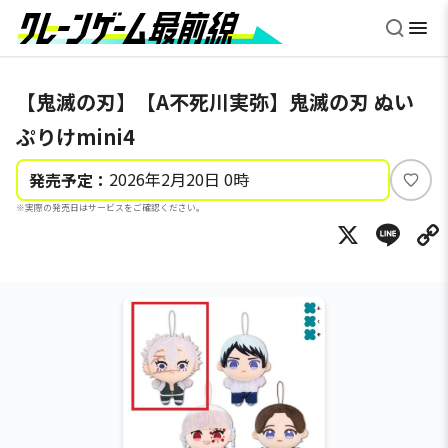
【鬼滅の刃】【A不死川実弥】鬼滅の刃 ぬい
ぷりけmini4
2026年2月20日 0時
発売予定：
い
※実際の発売日はサービスをご確認ください。
い
X
Li
ね