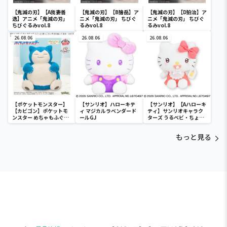
【鬼滅の刃】【A我妻善
【鬼滅の刃】【B獪岳】ア
【鬼滅の刃】【D狛治】ア
逸】アニメ「鬼滅の刃」
ニメ「鬼滅の刃」 ちびぐ
ニメ「鬼滅の刃」 ちびぐ
ちびぐるみvol.8
るみvol.8
るみvol.8
26.08.06
26.08.06
26.08.06
【ポケットモンスター】
【サンリオ】ハローキテ
【サンリオ】【Aハローキ
【カビゴン】ポケットモ
ィ マジカルラベンダード
ティ】サンリオキャラク
ンスター めちゃもふぐっ
ールGJ
ターズ うるベビ・ちょい
と ほっこりいやされぬい
デカドール
ぐるみ～カビゴン～
もっと見る