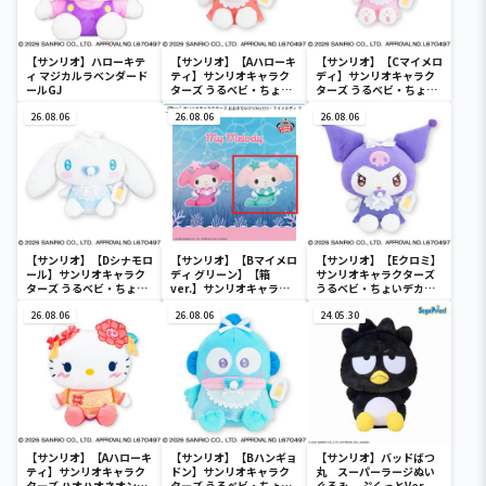
【サンリオ】ハローキテ
【サンリオ】【Aハローキ
【サンリオ】【Cマイメロ
ィ マジカルラベンダード
ティ】サンリオキャラク
ディ】サンリオキャラク
ールGJ
ターズ うるベビ・ちょい
ターズ うるベビ・ちょい
デカドール
デカドール
26.08.06
26.08.06
26.08.06
【サンリオ】【Dシナモロ
【サンリオ】【Bマイメロ
【サンリオ】【Eクロミ】
ール】サンリオキャラク
ディ グリーン】【箱
サンリオキャラクターズ
ターズ うるベビ・ちょい
ver.】サンリオキャラク
うるベビ・ちょいデカド
デカドール
ターズ おおきな
ール
26.08.06
SOFVIMATES～マイメロ
26.08.06
24.05.30
ディ マーメイドver. ～
【サンリオ】【Aハローキ
【サンリオ】【Bハンギョ
【サンリオ】バッドばつ
ティ】サンリオキャラク
ドン】サンリオキャラク
丸 スーパーラージぬい
ターズ ハオハオネオンタ
ターズ うるベビ・ちょい
ぐるみ ぷくっとVer.