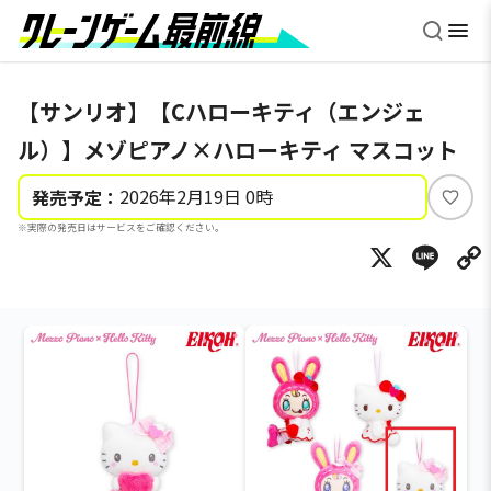
【サンリオ】【Cハローキティ（エンジェ
ル）】メゾピアノ×ハローキティ マスコット
2026年2月19日 0時
発売予定：
い
※実際の発売日はサービスをご確認ください。
い
X
Li
ね