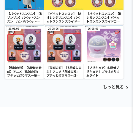
【パペットスンスン】【B
【パペットスンスン】【A
【パペットスンスン】【B
ゾンゾン】パペットスン
オレンジ スンスン】パペ
レモン スンスン】パペッ
スン ハンドパペット
ットスンスン スライドコ
トスンスン スライドコー
スンスン＆ゾンゾン
ーム
ム
26.08.06
26.08.06
26.08.06
【鬼滅の刃】【A煉獄杏寿
【鬼滅の刃】【B胡蝶しの
【プリキュア】名探偵プ
郎】アニメ「鬼滅の刃」
ぶ】アニメ「鬼滅の刃」
リキュア！ プラネタリウ
プチっと灯りマス～煉獄
プチっと灯りマス～煉獄
ムライト
杏寿郎・胡蝶しのぶ～
杏寿郎・胡蝶しのぶ～
もっと見る