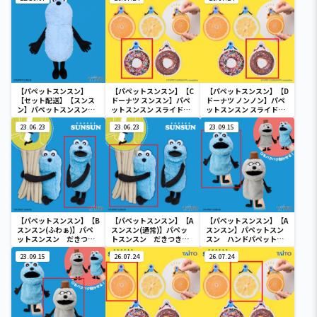
【パペットスンスン】
【パペットスンスン】【C
【パペットスンスン】【D
【セット配送】【スンス
ドーナツ スンスン】パペ
ドーナツ ノンノン】パペ
ン】パペットスンスン
ットスンスン スライドコ
ットスンスン スライドコ
特大サイズぬいぐるみ
ーム
ーム
スンスン
23.06.23
23.06.23
23.09.15
【パペットスンスン】【B
【パペットスンスン】【A
【パペットスンスン】【A
スンスン(ふわぁ)】パペ
スンスン(通常)】パペッ
スンスン】パペットスン
ットスンスン だきつき
トスンスン だきつきぬ
スン ハンドパペット
ぬいぐるみ
いぐるみ
スンスン＆ゾンゾン
23.09.15
26.07.24
26.07.24