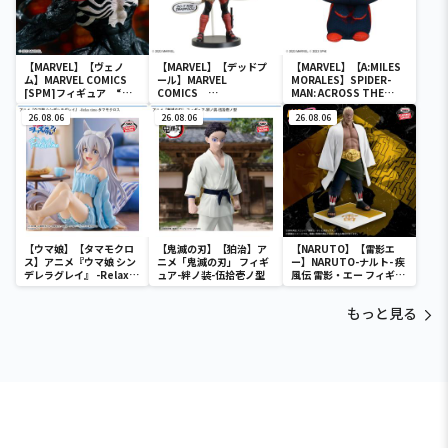
【MARVEL】【ヴェノ
【MARVEL】【デッドプ
【MARVEL】【A:MILES
ム】MARVEL COMICS
ール】MARVEL
MORALES】SPIDER-
[SPM]フィギュア “ヴ
COMICS
MAN: ACROSS THE
ェノム”
Luminasta “デッドプ
SPIDER-VERSE &
26.08.06
ール”
26.08.06
you マスコット（EX）
26.08.06
【ウマ娘】【タマモクロ
【鬼滅の刃】【狛治】ア
【NARUTO】【雷影エ
ス】アニメ『ウマ娘 シン
ニメ「鬼滅の刃」 フィギ
ー】NARUTO-ナルト- 疾
デレラグレイ』 -Relax
ュア-絆ノ装-伍拾壱ノ型
風伝 雷影・エー フィギュ
time-タマモクロス
ア～五影集結…!!～
もっと見る