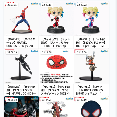
22.07.21
22.09.15
22.09.22
【MARVEL】【スパイダ
【フィギュア】【セット
【MARVEL】【セット配
ーマン】MARVEL
配送】【Aノーマルカラ
送】【Bビビッドカラー】
COMICS [SPM]フィギュ
ー】DC Tip’n’Pop
DC Tip’n’Pop [PM]
ア “スパイダーマン”
[PM]フィギュア“ハーレ
フィギュア“ハーレイ・ク
22.09.29
イ・クイン”
22.11.28
イン”
22.12.09
【MARVEL】【セット配
【MARVEL】【セット配
【MARVEL】【ロケッ
送】【ブラックパンサ
送】【スパイダーマン】
ト】MARVEL COMICS
ー】MARVEL COMICS
スパイダーマン [GZ]ドー
[SPM]フィギュア “ロ
[SPM]フィギュア “ブ
ムクッションVer.2
ケット”
ラックパンサー”
23.01.20
23.04.21
23.05.19