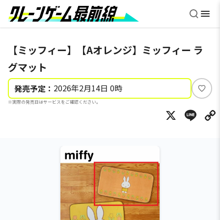
【ミッフィー】【Aオレンジ】ミッフィー ラ
グマット
2026年2月14日 0時
発売予定：
い
※実際の発売日はサービスをご確認ください。
い
X
Li
ね