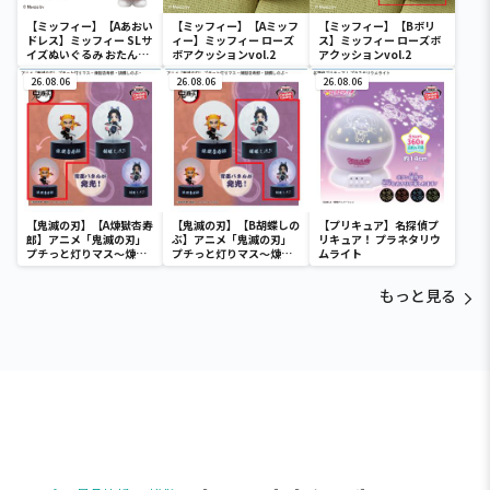
【ミッフィー】【Aあおい
【ミッフィー】【Aミッフ
【ミッフィー】【Bボリ
ドレス】ミッフィー SLサ
ィー】ミッフィー ローズ
ス】ミッフィー ローズボ
イズぬいぐるみ おたんじ
ボアクッションvol.2
アクッションvol.2
ょうび 2022
26.08.06
26.08.06
26.08.06
【鬼滅の刃】【A煉獄杏寿
【鬼滅の刃】【B胡蝶しの
【プリキュア】名探偵プ
郎】アニメ「鬼滅の刃」
ぶ】アニメ「鬼滅の刃」
リキュア！ プラネタリウ
プチっと灯りマス～煉獄
プチっと灯りマス～煉獄
ムライト
杏寿郎・胡蝶しのぶ～
杏寿郎・胡蝶しのぶ～
もっと見る