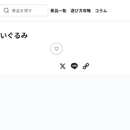
景品一覧
遊び方攻略
コラム
景品を探す
新着景品
インタビュー
カテゴリ一覧
ニュース
ぬいぐるみ
作品名一覧
店舗
メーカー一覧
開発
い
い
攻略
X
Line
Copy Lin
ね
プライズ
イベント
キャラ特集