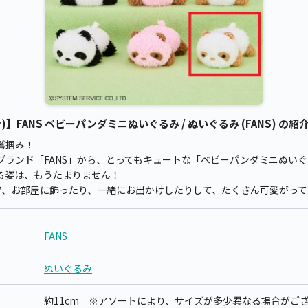
】FANS ベビーパンダミニぬいぐるみ / ぬいぐるみ (FANS) の紹
鷲掴み！
ブランド「FANS」から、とってもキュートな「ベビーパンダミニぬい
る姿は、もうたまりません！
ので、お部屋に飾ったり、一緒にお出かけしたりして、たくさん可愛がっ
FANS
ぬいぐるみ
約11cm ※アソートにより、サイズが多少異なる場合がご