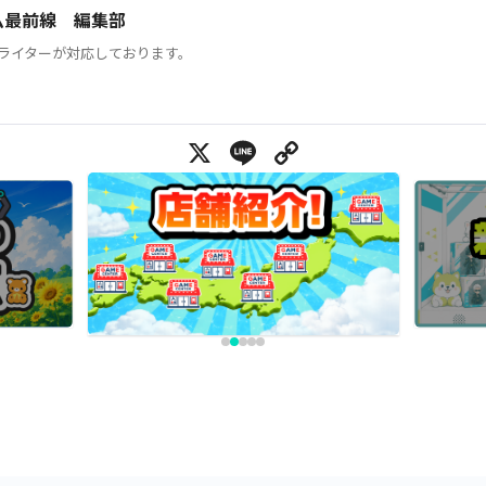
ム最前線 編集部
ライターが対応しております。
X
Line
Copy Link