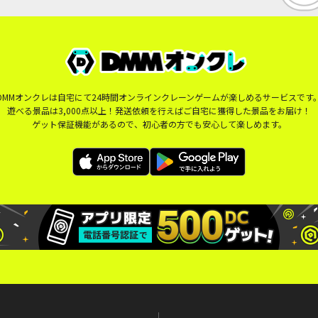
DMMオンクレは自宅にて24時間オンラインクレーンゲームが楽しめるサービスです
遊べる景品は3,000点以上！発送依頼を行えばご自宅に獲得した景品をお届け！
ゲット保証機能があるので、初心者の方でも安心して楽しめます。