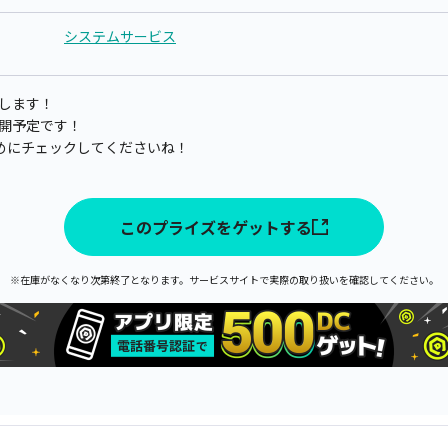
システムサービス
します！
次展開予定です！
めにチェックしてくださいね！
このプライズをゲットする
※在庫がなくなり次第終了となります。サービスサイトで実際の取り扱いを確認してください。