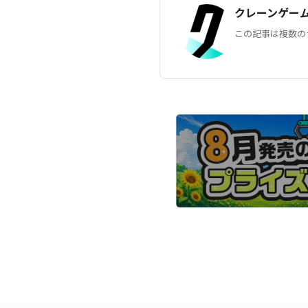
クレーンゲー
この記事は複数の