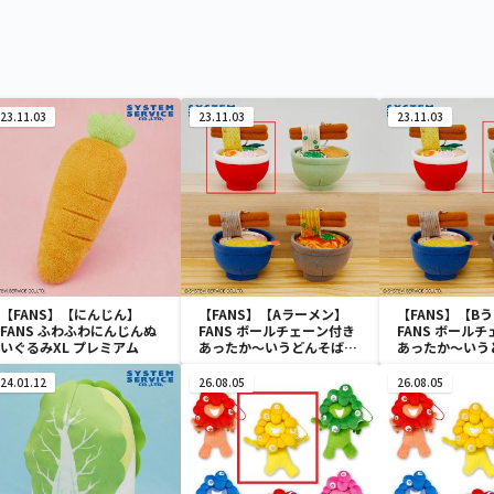
23.11.03
23.11.03
23.11.03
【FANS】【にんじん】
【FANS】【Aラーメン】
【FANS】【B
FANS ふわふわにんじんぬ
FANS ボールチェーン付き
FANS ボール
いぐるみXL プレミアム
あったか～いうどんそばラ
あったか～いう
ーメンぬいぐるみ
ーメンぬいぐる
24.01.12
26.08.05
26.08.05