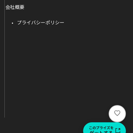
会社概要
プライバシーポリシー
い
い
ね
このプライズを
ゲットする