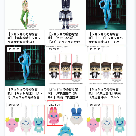
【ジョジョの奇妙な冒
【ジョジョの奇妙な冒
【ジョジョの奇妙な冒
険】【空条徐倫】ジョジ
険】【セット配送】
険】【S・F】ジョジョの
ョの奇妙な冒険 ストーン
【Ws】ジョジョの奇妙な
奇妙な冒険 ストーンオー
オーシャン Grandista-
冒険 ストーンオーシャン
シャン Grandista-S・F-
空条徐倫-#2
23.01.05
POLIGOROID-Ws-
23.05.25
23.05.25
【ジョジョの奇妙な冒
【ジョジョの奇妙な冒
【ジョジョの奇妙な冒
険】【セット配送】【S・
険】【B岸辺露伴（青
険】【A岸辺露伴】映画
F】ジョジョの奇妙な冒険
年）】映画『岸辺露伴 ル
『岸辺露伴 ルーヴルへ行
ストーンオーシャン
ーヴルへ行く』 ともぬい
く』 ともぬい
Grandista-S・F-
26.08.06
26.08.06
26.08.06