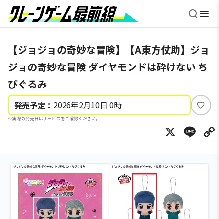
【ジョジョの奇妙な冒険】【A東方仗助】ジョ
ジョの奇妙な冒険 ダイヤモンドは砕けない ち
びぐるみ
2026年2月10日 0時
発売予定：
い
※実際の発売日はサービスをご確認ください。
い
X
Li
ね