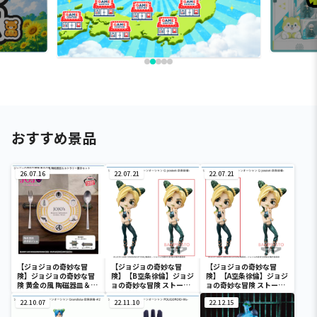
おすすめ景品
26.07.16
22.07.21
22.07.21
【ジョジョの奇妙な冒
【ジョジョの奇妙な冒
【ジョジョの奇妙な冒
険】ジョジョの奇妙な冒
険】【B空条徐倫】ジョジ
険】【A空条徐倫】ジョジ
険 黄金の風 陶磁器皿＆カ
ョの奇妙な冒険 ストーン
ョの奇妙な冒険 ストーン
トラリー置きセット
オーシャン Q posket-空
オーシャン Q posket-空
22.10.07
条徐倫-
22.11.10
条徐倫-
22.12.15