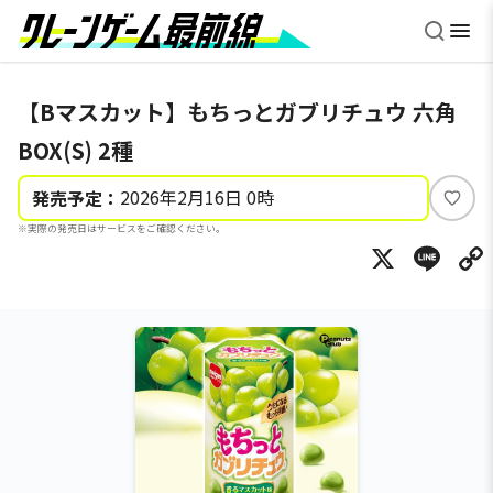
【Bマスカット】もちっとガブリチュウ 六角
BOX(S) 2種
2026年2月16日 0時
発売予定：
い
※実際の発売日はサービスをご確認ください。
い
X
Li
ね