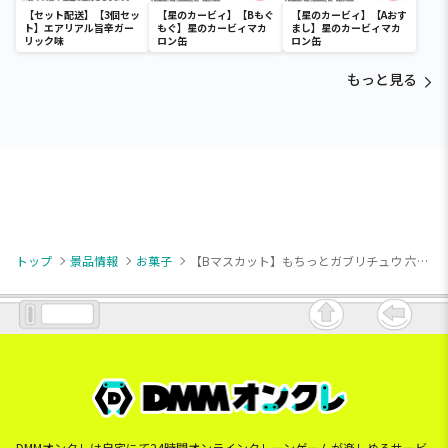
【セット配送】【3個セッ
【星のカービィ】【Bもぐ
【星のカービィ】【Aおす
ト】エアリアル旨辛ガー
もぐ】星のカービィマカ
まし】星のカービィマカ
リック味
ロン缶
ロン缶
もっと見る
トップ
景品情報
お菓子
【Bマスカット】もちっとガブリチュウ 六角BOX(S) 2種
DMMオンクレは自宅にて24時間オンラインクレーンゲームが楽しめるサービ