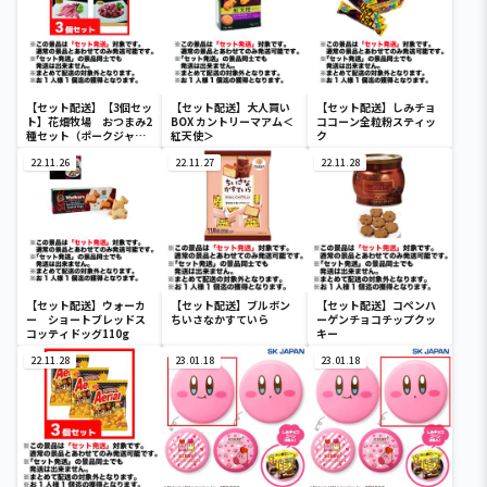
【セット配送】【3個セッ
【セット配送】大人買い
【セット配送】しみチョ
ト】花畑牧場 おつまみ2
BOX カントリーマアム＜
ココーン全粒粉スティッ
種セット（ポークジャー
紅天使＞
ク
キ2個＆ポークサラミ1
個）
22.11.26
22.11.27
22.11.28
【セット配送】ウォーカ
【セット配送】ブルボン
【セット配送】コペンハ
ー ショートブレッドス
ちいさなかすていら
ーゲンチョコチップクッ
コッティドッグ110g
キー
22.11.28
23.01.18
23.01.18