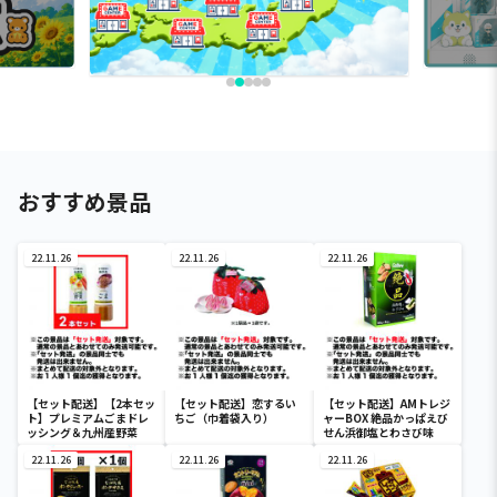
おすすめ景品
22.11.26
22.11.26
22.11.26
【セット配送】【2本セッ
【セット配送】恋するい
【セット配送】AMトレジ
ト】プレミアムごまドレ
ちご（巾着袋入り）
ャーBOX 絶品かっぱえび
ッシング＆九州産野菜
せん浜御塩とわさび味
22.11.26
22.11.26
22.11.26