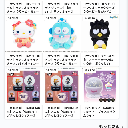
【サンリオ】【Dシナモロ
【サンリオ】【Bマイメロ
【サンリオ】【Eクロミ】
ール】サンリオキャラク
ディ グリーン】【箱
サンリオキャラクターズ
ターズ うるベビ・ちょい
ver.】サンリオキャラク
うるベビ・ちょいデカド
デカドール
ターズ おおきな
ール
26.08.06
SOFVIMATES～マイメロ
26.08.06
24.05.30
ディ マーメイドver. ～
【サンリオ】【Aハローキ
【サンリオ】【Bハンギョ
【サンリオ】バッドばつ
ティ】サンリオキャラク
ドン】サンリオキャラク
丸 スーパーラージぬい
ターズ ハオハオネオンタ
ターズ うるベビ・ちょい
ぐるみ ぷくっとVer.
ウンドールBIGタイプ1
デカドール
26.08.06
26.08.06
26.08.06
【鬼滅の刃】【A煉獄杏寿
【鬼滅の刃】【B胡蝶しの
【プリキュア】名探偵プ
郎】アニメ「鬼滅の刃」
ぶ】アニメ「鬼滅の刃」
リキュア！ プラネタリウ
プチっと灯りマス～煉獄
プチっと灯りマス～煉獄
ムライト
杏寿郎・胡蝶しのぶ～
杏寿郎・胡蝶しのぶ～
もっと見る