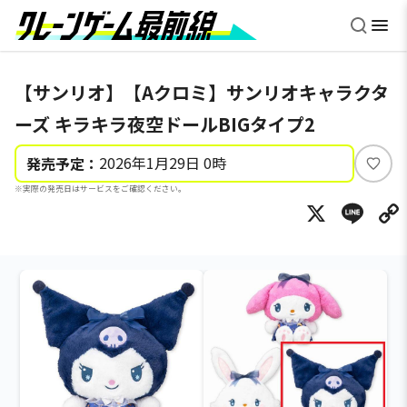
【サンリオ】【Aクロミ】サンリオキャラクタ
ーズ キラキラ夜空ドールBIGタイプ2
2026年1月29日 0時
発売予定：
い
※実際の発売日はサービスをご確認ください。
い
X
Li
ね