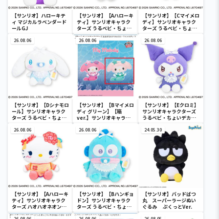
【サンリオ】ハローキテ
【サンリオ】【Aハローキ
【サンリオ】【Cマイメロ
ィ マジカルラベンダード
ティ】サンリオキャラク
ディ】サンリオキャラク
ールGJ
ターズ うるベビ・ちょい
ターズ うるベビ・ちょい
デカドール
デカドール
26.08.06
26.08.06
26.08.06
【サンリオ】【Dシナモロ
【サンリオ】【Bマイメロ
【サンリオ】【Eクロミ】
ール】サンリオキャラク
ディ グリーン】【箱
サンリオキャラクターズ
ターズ うるベビ・ちょい
ver.】サンリオキャラク
うるベビ・ちょいデカド
デカドール
ターズ おおきな
ール
26.08.06
SOFVIMATES～マイメロ
26.08.06
24.05.30
ディ マーメイドver. ～
【サンリオ】【Aハローキ
【サンリオ】【Bハンギョ
【サンリオ】バッドばつ
ティ】サンリオキャラク
ドン】サンリオキャラク
丸 スーパーラージぬい
ターズ ハオハオネオンタ
ターズ うるベビ・ちょい
ぐるみ ぷくっとVer.
ウンドールBIGタイプ1
デカドール
26.08.06
26.08.06
26.08.05