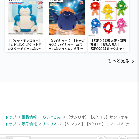
【ポケットモンスター】
【ハイキュー!!】【ヒナガ
【EXPO 2025 大阪・関西
【カビゴン】ポケットモ
ラス】ハイキュー!! めち
万博】【Bるんるん】
ンスター めちゃもふぐっ
ゃもふぐっとぬいぐるみ
EXPO2025 ミャクミャク
と ほっこりいやされぬい
～ヒナガラス～
カラフルゴム紐付きぬい
ぐるみ～カビゴン～
ぐるみ
もっと見る
トップ
景品情報
ぬいぐるみ
【サンリオ】【Aクロミ】サンリオキャラクターズ キラキラ夜空ドールBIGタイプ2
トップ
景品情報
サンリオ
【サンリオ】【Aクロミ】サンリオキャラクターズ キラキラ夜空ドールBIGタイプ2