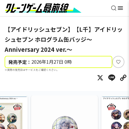
【アイドリッシュセブン】【L千】アイドリッ
シュセブン ホログラム缶バッジ～
Anniversary 2024 ver.～
2026年1月27日 0時
発売予定：
い
※実際の発売日はサービスをご確認ください。
い
X
Li
ね