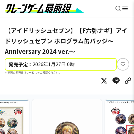
【アイドリッシュセブン】【F六弥ナギ】アイ
ドリッシュセブン ホログラム缶バッジ～
Anniversary 2024 ver.～
2026年1月27日 0時
発売予定：
い
※実際の発売日はサービスをご確認ください。
い
X
Li
ね