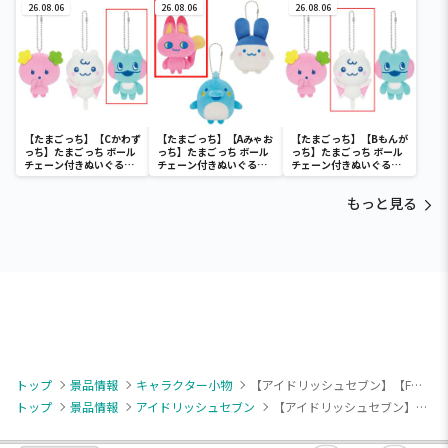
Anniversary ver.～
26.08.06
Anniversary ver.～
26.08.06
Anniversary ver.～
26.08.06
【たまごっち】【Cかわず
【たまごっち】【Aみゃお
【たまごっち】【Bもんが
っち】たまごっち ボール
っち】たまごっち ボール
っち】たまごっち ボール
チェーン付きぬいぐるみ
チェーン付きぬいぐるみ
チェーン付きぬいぐるみ
～Tamagotchi
～Tamagotchi
～Tamagotchi
Paradise～vol.3
Paradise～vol.2-R
Paradise～vol.3
もっと見る
トップ
景品情報
キャラクター小物
【アイドリッシュセブン】【F六弥ナギ】アイドリッシュセブン ホログラム缶バッジ～Anniversary 2024 ver.～
トップ
景品情報
アイドリッシュセブン
【アイドリッシュセブン】【F六弥ナギ】アイドリッシュセブン ホログラム缶バッジ～Anniversary 2024 ver.～