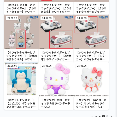
【ホワイトタイガーとブ
【ホワイトタイガーとブ
【ホワイトタイガーとブ
ラックタイガー】【Aホワ
ラックタイガー】【Cうさ
ラックタイガー】【Bホワ
イトタイガー】ホワイト
ぎ先生】ホワイトタイガ
イトタイガーとブラック
タイガーとブラックタイ
ーとブラックタイガー セ
タイガー】ホワイトタイ
ガー セリフ付きぬいぐる
24.01.12
リフ付きぬいぐるみ
24.02.09
ガーとブラックタイガー
24.02.09
み
セリフ付きぬいぐるみ
【ホワイトタイガーとブ
【ホワイトタイガーとブ
【ホワイトタイガーとブ
ラックタイガー】【D犬の
ラックタイガー】【A救急
ラックタイガー】【Bパト
おまわりさん】ホワイト
車】ホワイトタイガーと
カー】ホワイトタイガー
タイガーとブラックタイ
ブラックタイガー 救急車
とブラックタイガー 救急
ガー セリフ付きぬいぐる
26.08.06
&パトカー型ティッシュ
26.08.06
車&パトカー型ティッシ
26.08.06
み
BOXカバー
ュBOXカバー
【ポケットモンスター】
【サンリオ】ハローキテ
【サンリオ】【Aハローキ
【カビゴン】ポケットモ
ィ マジカルラベンダード
ティ】サンリオキャラク
ンスター めちゃもふぐっ
ールGJ
ターズ うるベビ・ちょい
と ほっこりいやされぬい
デカドール
ぐるみ～カビゴン～
もっと見る