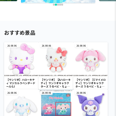
おすすめ景品
26.08.06
26.08.06
26.08.06
【サンリオ】ハローキテ
【サンリオ】【Aハローキ
【サンリオ】【Cマイメロ
ィ マジカルラベンダード
ティ】サンリオキャラク
ディ】サンリオキャラク
ールGJ
ターズ うるベビ・ちょい
ターズ うるベビ・ちょい
デカドール
デカドール
26.08.06
26.08.06
26.08.06