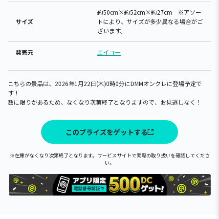
約50cm×約52cm×約27cm ※アソー
サイズ
トにより、サイズが多少異なる場合がご
ざいます。
発売元
エイコー
こちらの景品は、2026年1月22日(木)0時0分にDMMオンクレに登場予定で
す！
数に限りがあるため、なくなり次第終了となりますので、お見逃しなく！
このプライズをゲットする
※在庫がなくなり次第終了となります。サービスサイトで実際の取り扱いを確認してくださ
い。