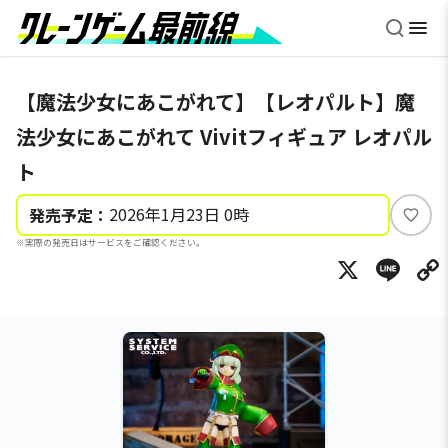
【魔法少女にあこがれて】【レオパルト】魔
法少女にあこがれて Vivitフィギュア レオパル
ト
2026年1月23日 0時
発売予定：
い
※実際の発売日はサービスをご確認ください。
い
X
Li
ね