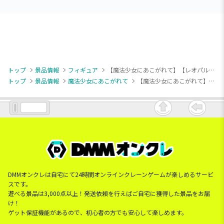
トップ
景品情報
フィギュア
【魔法少女にあこがれて】【レオパルト】魔法少女にあこがれて Vivitフィギュア レオパルト
トップ
景品情報
魔法少女にあこがれて
【魔法少女にあこがれて】【レオパルト】魔法少女にあこがれて Vivitフィギュア レオパルト
DMMオンクレは自宅にて24時間オンラインクレーンゲームが楽しめるサービ
スです。
遊べる景品は3,000点以上！発送依頼を行えばご自宅に獲得した景品をお届
け！
ゲット保証機能があるので、初心者の方でも安心して楽しめます。