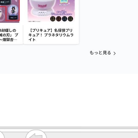
B胡蝶しの
【プリキュア】名探偵プリ
滅の刃」 プ
キュア！ プラネタリウムラ
～煉獄杏寿
イト
～
もっと見る