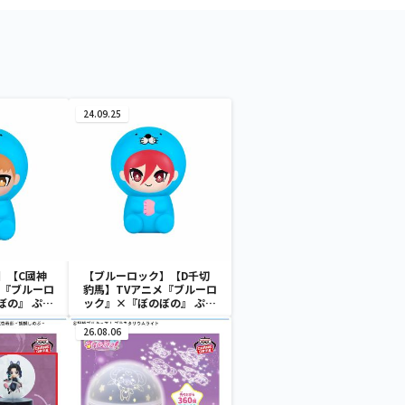
24.09.25
】【C國神
【ブルーロック】【D千切
メ『ブルーロ
豹馬】TVアニメ『ブルーロ
ぼの』 ぷに
ック』×『ぼのぼの』 ぷに
ギュア
ぷにソフビフィギュア
26.08.06