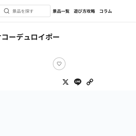
景品一覧
遊び方攻略
コラム
景品を探す
新着景品
インタビュー
カテゴリ一覧
ニュース
ケコーデュロイポー
作品名一覧
店舗
メーカー一覧
開発
攻略
い
プライズ
い
X
Line
Copy Lin
ね
イベント
キャラ特集