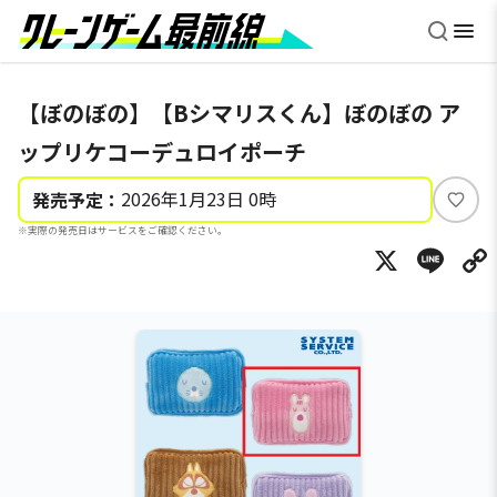
【ぼのぼの】【Bシマリスくん】ぼのぼの ア
ップリケコーデュロイポーチ
2026年1月23日 0時
発売予定：
い
※実際の発売日はサービスをご確認ください。
い
X
Li
ね