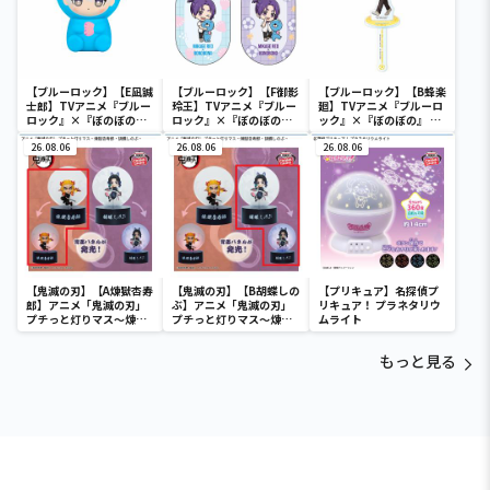
【ブルーロック】【E凪誠
【ブルーロック】【F御影
【ブルーロック】【B蜂楽
士郎】TVアニメ『ブルー
玲王】TVアニメ『ブルー
廻】TVアニメ『ブルーロ
ロック』×『ぼのぼの』
ロック』×『ぼのぼの』
ック』×『ぼのぼの』 ス
ぷにぷにソフビフィギュ
レンチキュラーキーホル
タンド付きアクリルフォ
ア
26.08.06
ダー
26.08.06
トスティック
26.08.06
【鬼滅の刃】【A煉獄杏寿
【鬼滅の刃】【B胡蝶しの
【プリキュア】名探偵プ
郎】アニメ「鬼滅の刃」
ぶ】アニメ「鬼滅の刃」
リキュア！ プラネタリウ
プチっと灯りマス～煉獄
プチっと灯りマス～煉獄
ムライト
杏寿郎・胡蝶しのぶ～
杏寿郎・胡蝶しのぶ～
もっと見る