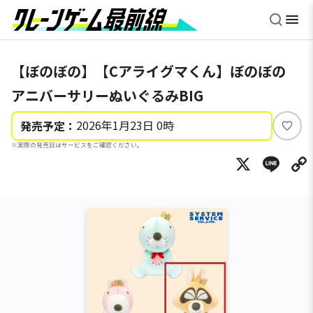
【ぼのぼの】【Cアライグマくん】ぼのぼの
アニバーサリーぬいぐるみBIG
2026年1月23日 0時
発売予定：
い
※実際の発売日はサービスをご確認ください。
い
X
Li
ね