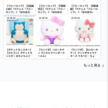
【ブルーロック】【E凪誠
【ブルーロック】【F御影
【ブルーロック】【B蜂楽
士郎】TVアニメ『ブルー
玲王】TVアニメ『ブルー
廻】TVアニメ『ブルーロ
ロック』×『ぼのぼの』
ロック』×『ぼのぼの』
ック』×『ぼのぼの』 ス
ぷにぷにソフビフィギュ
レンチキュラーキーホル
タンド付きアクリルフォ
ア
26.08.06
ダー
26.08.06
トスティック
26.08.06
【ポケットモンスター】
【サンリオ】ハローキテ
【サンリオ】【Aハローキ
【カビゴン】ポケットモ
ィ マジカルラベンダード
ティ】サンリオキャラク
ンスター めちゃもふぐっ
ールGJ
ターズ うるベビ・ちょい
と ほっこりいやされぬい
デカドール
ぐるみ～カビゴン～
もっと見る