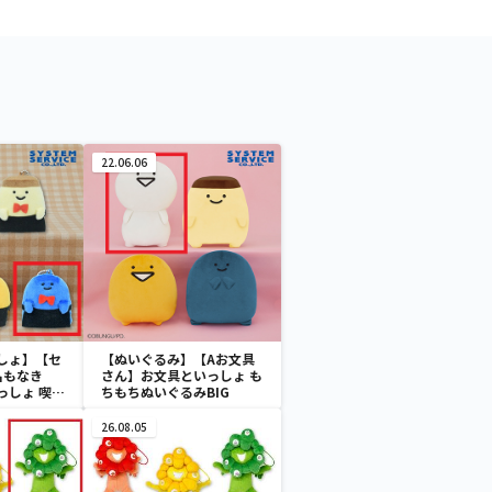
22.06.06
しょ】【セ
【ぬいぐるみ】【Aお文具
名もなき
さん】お文具といっしょ も
っしょ 喫茶
ちもちぬいぐるみBIG
ーチェーン
26.08.05