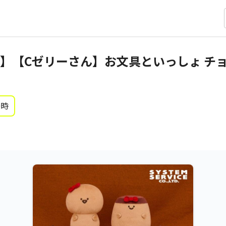
】【Cゼリーさん】お文具といっしょ チ
0時