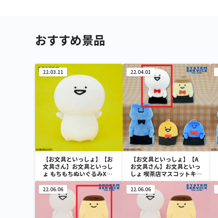
おすすめ景品
22.03.11
22.04.01
【お文具といっしょ】【お
【お文具といっしょ】【A
文具さん】お文具といっし
お文具さん】お文具といっ
ょ もちもちぬいぐるみXL
しょ 喫茶店マスコットキー
プレミアム
チェーン
22.06.06
22.06.06