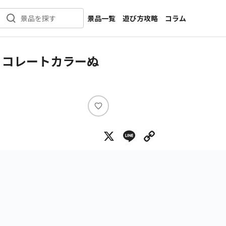
景品一覧
遊び方攻略
コラム
景品を探す
新着景品
インタビュー
カテゴリ一覧
ニュース
ョコレートカラーぬ
作品名一覧
店舗
メーカー一覧
開発
攻略
い
プライズ
い
X
Line
Copy Lin
ね
イベント
キャラ特集