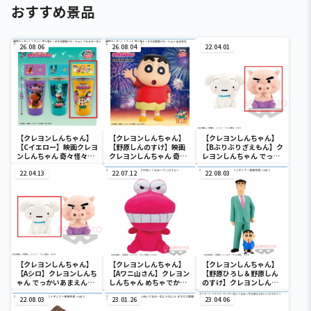
おすすめ景品
26.08.06
26.08.04
22.04.01
【クレヨンしんちゃん】
【クレヨンしんちゃん】
【クレヨンしんちゃん】
【Cイエロー】映画クレヨ
【野原しんのすけ】映画
【Bぶりぶりざえもん】ク
ンしんちゃん 奇々怪々！
クレヨンしんちゃん 奇々
レヨンしんちゃん でっか
オラの妖怪バケ～ション
怪々！オラの妖怪バケ～
いあまえんぼぬいぐるみ
フルカラータンブラー
22.04.13
ション おおきな
22.07.12
22.08.03
SOFVIMATES～野原しん
のすけ～
【クレヨンしんちゃん】
【クレヨンしんちゃん】
【クレヨンしんちゃん】
【Aシロ】クレヨンしんち
【Aワニ山さん】クレヨン
【野原ひろし＆野原しん
ゃん でっかいあまえんぼ
しんちゃん めちゃでかぬ
のすけ】クレヨンしんち
ぬいぐるみ
いぐるみ～ワニ山さん～
ゃん 野原家フィギュア～
22.08.03
23.01.26
家族写真～vol.1
23.04.06