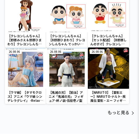
【クレヨンしんちゃん】
【クレヨンしんちゃん】
【クレヨンしんちゃん】
【野原みさえ＆野原ひま
【B野原ひまわり】クレヨ
【セット配送】【B野原し
わり】クレヨンしんちゃ
ンしんちゃん でっかいぬ
んのすけ】クレヨンしん
ん 野原家フィギュア～家
いぐるみ～むにゃむにゃ
ちゃん でっかいぬいぐる
族写真～vol.2
26.08.06
オラたち野原一家だゾ～
26.08.06
み～今も昔もかわいいオ
26.08.06
ラだゾ～
【ウマ娘】【タマモクロ
【鬼滅の刃】【狛治】ア
【NARUTO】【雷影エ
ス】アニメ『ウマ娘 シン
ニメ「鬼滅の刃」 フィギ
ー】NARUTO-ナルト- 疾
デレラグレイ』 -Relax
ュア-絆ノ装-伍拾壱ノ型
風伝 雷影・エー フィギュ
time-タマモクロス
ア～五影集結…!!～
もっと見る