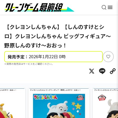
【クレヨンしんちゃん】【しんのすけとシ
ロ】クレヨンしんちゃん ビッグフィギュア～
野原しんのすけ～おおっ！
2026年1月22日 0時
発売予定：
い
※実際の発売日はサービスをご確認ください。
い
X
Li
ね