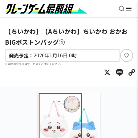
【ちいかわ】【Aちいかわ】ちいかわ おかお
BIGボストンバッグ①
2026年1月16日 0時
発売予定：
い
※実際の発売日はサービスをご確認ください。
い
X
Li
ね