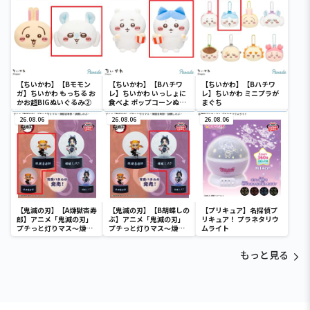
【ちいかわ】【Bモモン
【ちいかわ】【Bハチワ
【ちいかわ】【Bハチワ
ガ】ちいかわ もっちる お
レ】ちいかわ いっしょに
レ】ちいかわ ミニプラが
かお超BIGぬいぐるみ②
食べよ ポップコーンぬい
まぐち
ぐるみ
26.08.06
26.08.06
26.08.06
【鬼滅の刃】【A煉獄杏寿
【鬼滅の刃】【B胡蝶しの
【プリキュア】名探偵プ
郎】アニメ「鬼滅の刃」
ぶ】アニメ「鬼滅の刃」
リキュア！ プラネタリウ
プチっと灯りマス～煉獄
プチっと灯りマス～煉獄
ムライト
杏寿郎・胡蝶しのぶ～
杏寿郎・胡蝶しのぶ～
もっと見る