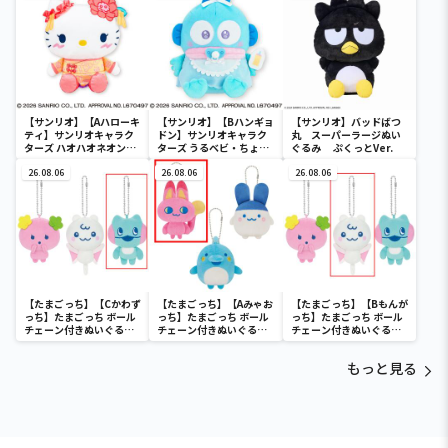
ディ マーメイドver. ～
【サンリオ】【Aハローキ
【サンリオ】【Bハンギョ
【サンリオ】バッドばつ
ティ】サンリオキャラク
ドン】サンリオキャラク
丸 スーパーラージぬい
ターズ ハオハオネオンタ
ターズ うるベビ・ちょい
ぐるみ ぷくっとVer.
ウンドールBIGタイプ1
デカドール
26.08.06
26.08.06
26.08.06
【たまごっち】【Cかわず
【たまごっち】【Aみゃお
【たまごっち】【Bもんが
っち】たまごっち ボール
っち】たまごっち ボール
っち】たまごっち ボール
チェーン付きぬいぐるみ
チェーン付きぬいぐるみ
チェーン付きぬいぐるみ
～Tamagotchi
～Tamagotchi
～Tamagotchi
Paradise～vol.3
Paradise～vol.2-R
Paradise～vol.3
もっと見る