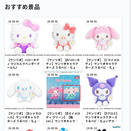
おすすめ景品
26.08.06
26.08.06
26.08.06
【サンリオ】ハローキテ
【サンリオ】【Aハローキ
【サンリオ】【Cマイメロ
ィ マジカルラベンダード
ティ】サンリオキャラク
ディ】サンリオキャラク
ールGJ
ターズ うるベビ・ちょい
ターズ うるベビ・ちょい
デカドール
デカドール
26.08.06
26.08.06
26.08.06
【サンリオ】【Dシナモロ
【サンリオ】【Bマイメロ
【サンリオ】【Eクロミ】
ール】サンリオキャラク
ディ グリーン】【箱
サンリオキャラクターズ
ターズ うるベビ・ちょい
ver.】サンリオキャラク
うるベビ・ちょいデカド
デカドール
ターズ おおきな
ール
26.08.06
SOFVIMATES～マイメロ
26.08.06
24.05.30