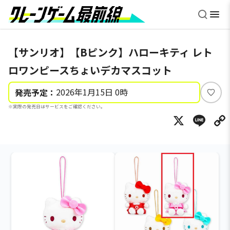
【サンリオ】【Bピンク】ハローキティ レト
ロワンピースちょいデカマスコット
2026年1月15日 0時
発売予定：
い
※実際の発売日はサービスをご確認ください。
い
X
Li
ね