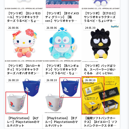
【サンリオ】【Dシナモロ
【サンリオ】【Bマイメロ
【サンリオ】【Eクロミ】
ール】サンリオキャラク
ディ グリーン】【箱
サンリオキャラクターズ
ターズ うるベビ・ちょい
ver.】サンリオキャラク
うるベビ・ちょいデカド
デカドール
ターズ おおきな
ール
26.08.06
SOFVIMATES～マイメロ
26.08.06
24.05.30
ディ マーメイドver. ～
【サンリオ】【Aハローキ
【サンリオ】【Bハンギョ
【サンリオ】バッドばつ
ティ】サンリオキャラク
ドン】サンリオキャラク
丸 スーパーラージぬい
ターズ ハオハオネオンタ
ターズ うるベビ・ちょい
ぐるみ ぷくっとVer.
ウンドールBIGタイプ1
デカドール
26.08.10
26.08.10
26.08.10
【PlayStation】【Aグ
【PlayStation】【Bブ
【福岡ソフトバンクホー
レー】Playstationのマ
ルー】Playstationのマ
クス】【Aイエロー】ソフ
ルチバケット
ルチバケット
トバンクホークス タオル