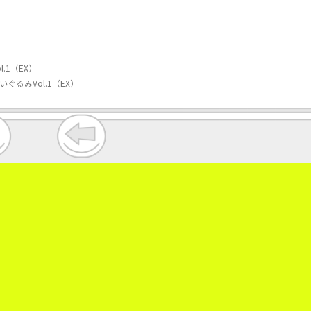
1（EX）
るみVol.1（EX）
。