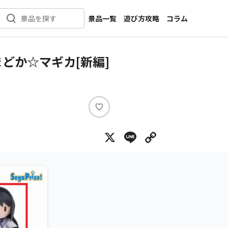
景品一覧
遊び方攻略
コラム
景品を探す
新着景品
インタビュー
カテゴリ一覧
ニュース
どか☆マギカ[新編]
作品名一覧
店舗
メーカー一覧
開発
攻略
い
プライズ
い
X
Line
Copy Lin
ね
イベント
キャラ特集