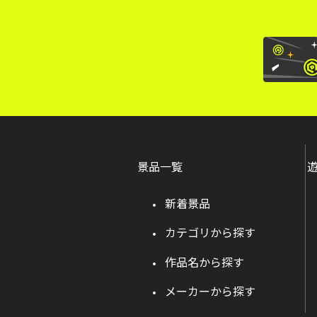
景品一覧
新着景品
カテゴリから探す
作品名から探す
メーカーから探す