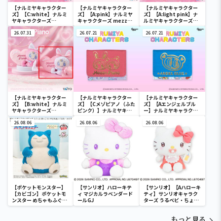
【ナルミヤキャラクター
【ナルミヤキャラクター
【ナルミヤキャラクター
ズ】【C:white】ナルミ
ズ】【A:pink】ナルミヤ
ズ】【A:light pink】ナ
ヤキャラクターズ
キャラクターズ mezzo
ルミヤキャラクターズ
mezzo piano ぬいぐる
piano withぬいぐるみ
mezzo piano ぬいぐる
みマスコット ～Ribbon
26.07.31
～Ribbon～
26.07.21
みマスコット ～Ribbon
26.07.21
～
～
【ナルミヤキャラクター
【ナルミヤキャラクター
【ナルミヤキャラクター
ズ】【B:white】ナルミ
ズ】【Cメゾピアノ（ふた
ズ】【Aエンジェルブル
ヤキャラクターズ
ピンク）】ナルミヤキャ
ー】ナルミヤキャラクタ
mezzo piano withぬい
ラクターズ ミニウォレッ
ーズ ミニウォレット
ぐるみ ～Ribbon～
26.08.06
ト
26.08.06
26.08.06
【ポケットモンスター】
【サンリオ】ハローキテ
【サンリオ】【Aハローキ
【カビゴン】ポケットモ
ィ マジカルラベンダード
ティ】サンリオキャラク
ンスター めちゃもふぐっ
ールGJ
ターズ うるベビ・ちょい
と ほっこりいやされぬい
デカドール
ぐるみ～カビゴン～
もっと見る