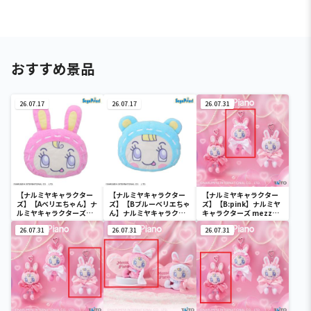
おすすめ景品
26.07.17
26.07.17
26.07.31
【ナルミヤキャラクター
【ナルミヤキャラクター
【ナルミヤキャラクター
ズ】【Aベリエちゃん】ナ
ズ】【Bブルーベリエちゃ
ズ】【B:pink】ナルミヤ
ルミヤキャラクターズ
ん】ナルミヤキャラクタ
キャラクターズ mezzo
[PtZ]フェイスクッショ
ーズ [PtZ]フェイスクッ
piano ぬいぐるみマスコ
ン‐ベリエちゃん‐
26.07.31
ション‐ベリエちゃん‐
26.07.31
ット ～Ribbon～
26.07.31