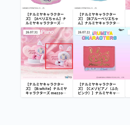
【ナルミヤキャラクター
【ナルミヤキャラクター
ズ】【Aベリエちゃん】ナ
ズ】【Bブルーベリエちゃ
ルミヤキャラクターズ
ん】ナルミヤキャラクター
[PtZ]フェイスクッショ
ズ [PtZ]フェイスクッショ
ン‐ベリエちゃん‐
ン‐ベリエちゃん‐
26.07.31
26.07.21
【ナルミヤキャラクター
【ナルミヤキャラクター
ズ】【B:white】ナルミヤ
ズ】【Cメゾピアノ（ふた
キャラクターズ mezzo
ピンク）】ナルミヤキャラ
piano withぬいぐるみ ～
クターズ ミニウォレット
Ribbon～