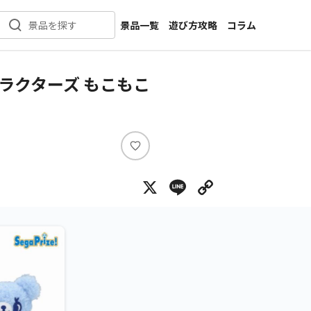
景品一覧
遊び方攻略
コラム
景品を探す
新着景品
インタビュー
カテゴリ一覧
ニュース
ラクターズ もこもこ
作品名一覧
店舗
メーカー一覧
開発
攻略
い
プライズ
い
X
Line
Copy Lin
ね
イベント
キャラ特集