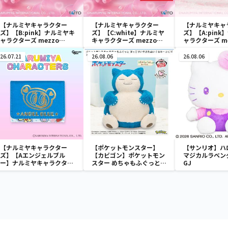
【ナルミヤキャラクター
【ナルミヤキャラクター
【ナルミヤキャ
ズ】【B:pink】ナルミヤキ
ズ】【C:white】ナルミヤ
ズ】【A:pin
ャラクターズ mezzo
キャラクターズ mezzo
ャラクターズ me
piano ぬいぐるみマスコッ
piano ぬいぐるみマスコッ
piano with
ト ～Ribbon～
ト ～Ribbon～
Ribbon～
26.07.21
26.08.06
26.08.06
【ナルミヤキャラクター
【ポケットモンスター】
【サンリオ】ハ
ズ】【Aエンジェルブル
【カビゴン】ポケットモン
マジカルラベン
ー】ナルミヤキャラクター
スター めちゃもふぐっと
GJ
ズ ミニウォレット
ほっこりいやされぬいぐる
み～カビゴン～