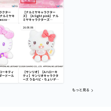
ラクター
【ナルミヤキャラクター
k】ナルミヤキ
ズ】【A:light pink】ナル
zzo
ミヤキャラクターズ
ぬいぐるみ ～
mezzo piano ぬいぐるみ
マスコット ～Ribbon～
26.08.06
ローキティ
【サンリオ】【Aハローキ
ダードール
ティ】サンリオキャラクタ
ーズ うるベビ・ちょいデカ
ドール
もっと見る