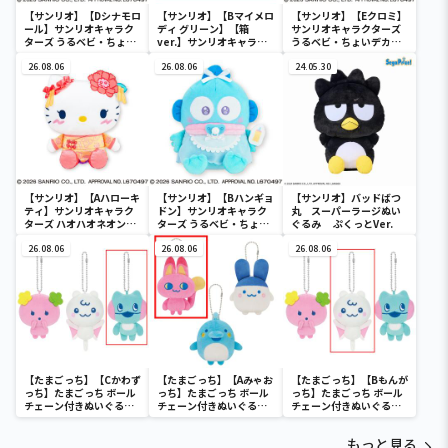
【サンリオ】【Dシナモロ
【サンリオ】【Bマイメロ
【サンリオ】【Eクロミ】
ール】サンリオキャラク
ディ グリーン】【箱
サンリオキャラクターズ
ターズ うるベビ・ちょい
ver.】サンリオキャラク
うるベビ・ちょいデカド
デカドール
ターズ おおきな
ール
26.08.06
SOFVIMATES～マイメロ
26.08.06
24.05.30
ディ マーメイドver. ～
【サンリオ】【Aハローキ
【サンリオ】【Bハンギョ
【サンリオ】バッドばつ
ティ】サンリオキャラク
ドン】サンリオキャラク
丸 スーパーラージぬい
ターズ ハオハオネオンタ
ターズ うるベビ・ちょい
ぐるみ ぷくっとVer.
ウンドールBIGタイプ1
デカドール
26.08.06
26.08.06
26.08.06
【たまごっち】【Cかわず
【たまごっち】【Aみゃお
【たまごっち】【Bもんが
っち】たまごっち ボール
っち】たまごっち ボール
っち】たまごっち ボール
チェーン付きぬいぐるみ
チェーン付きぬいぐるみ
チェーン付きぬいぐるみ
～Tamagotchi
～Tamagotchi
～Tamagotchi
Paradise～vol.3
Paradise～vol.2-R
Paradise～vol.3
もっと見る